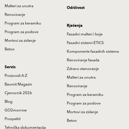
Malteri za unutra
Održivost
Renoviranje
Program za keramiku
Rješenja
Program za podove
Fasadni malteri i boje
Mortovi za zidanje
Fasadni sistemi-ETICS
Beton
Komponente fasadnih sistema
Renoviranje fasada
Servis
Zdravo stanovanje
Proizvodi A-Z
Malteri za unutra
Baumit Magazin
Renoviranje
Cjenovnik 2026
Program za keramiku
Blog
Program za podove
GO2morrow
Mortovi za zidanje
Prospekti
Beton
Tehnička dokumentacija