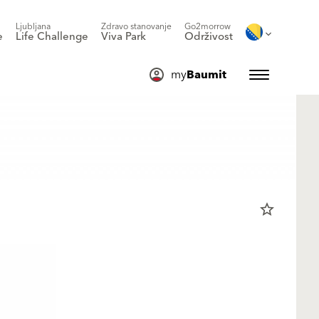
Ljubljana
Zdravo stanovanje
Go2morrow
e
Life Challenge
Viva Park
Održivost
my
Baumit
star_border