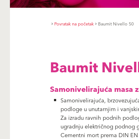
Povratak na početak
Baumit Nivello 50
Baumit Nivel
Samonivelirajuća masa za
Samonivelirajuća, brzovezujuća
podloge u unutarnjim i vanjsk
Za izradu ravnih podnih podlog
ugradnju električnog podnog g
Cementni mort prema DIN EN 