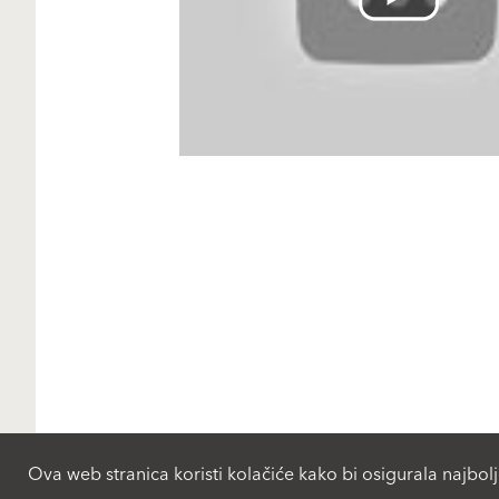
Ova web stranica koristi kolačiće kako bi osigurala najbolj