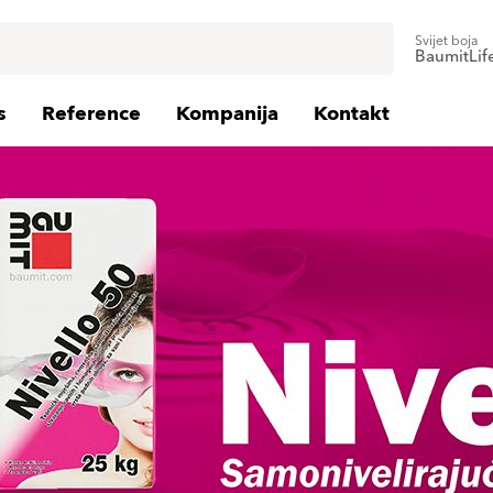
Svijet boja
BaumitLif
s
Reference
Kompanija
Kontakt