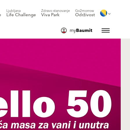
Ljubljana
Zdravo stanovanje
Go2morrow
e
Life Challenge
Viva Park
Održivost
my
Baumit