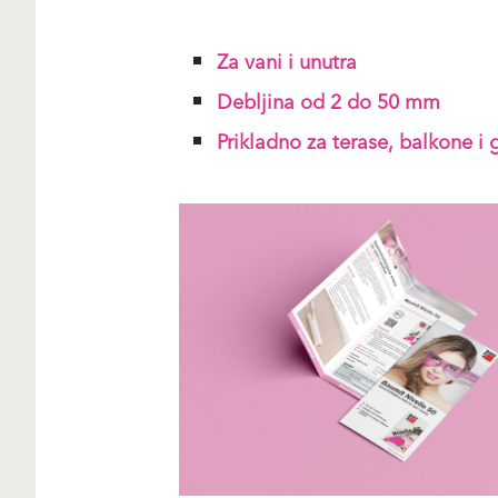
Za vani i unutra
Debljina od 2 do 50 mm
Prikladno za terase, balkone i 