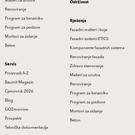
Malteri za unutra
Održivost
Renoviranje
Program za keramiku
Rješenja
Program za podove
Fasadni malteri i boje
Mortovi za zidanje
Fasadni sistemi-ETICS
Beton
Komponente fasadnih sistema
Renoviranje fasada
Servis
Zdravo stanovanje
Proizvodi A-Z
Malteri za unutra
Baumit Magazin
Renoviranje
Cjenovnik 2026
Program za keramiku
Blog
Program za podove
GO2morrow
Mortovi za zidanje
Prospekti
Beton
Tehnička dokumentacija