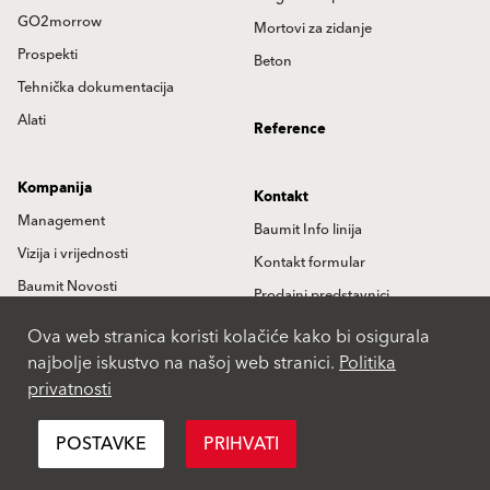
GO2morrow
Mortovi za zidanje
Prospekti
Beton
Tehnička dokumentacija
Alati
Reference
Kompanija
Kontakt
Management
Baumit Info linija
Vizija i vrijednosti
Kontakt formular
Baumit Novosti
Prodajni predstavnici
Istorija
Partneri
Ova web stranica koristi kolačiće kako bi osigurala
najbolje iskustvo na našoj web stranici.
Politika
Lokacije
privatnosti
International
POSTAVKE
PRIHVATI
Pravila privatnosti