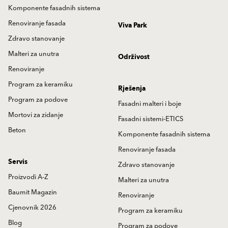
Komponente fasadnih sistema
Renoviranje fasada
Viva Park
Zdravo stanovanje
Malteri za unutra
Održivost
Renoviranje
Program za keramiku
Rješenja
Program za podove
Fasadni malteri i boje
Mortovi za zidanje
Fasadni sistemi-ETICS
Beton
Komponente fasadnih sistema
Renoviranje fasada
Servis
Zdravo stanovanje
Proizvodi A-Z
Malteri za unutra
Baumit Magazin
Renoviranje
Cjenovnik 2026
Program za keramiku
Blog
Program za podove