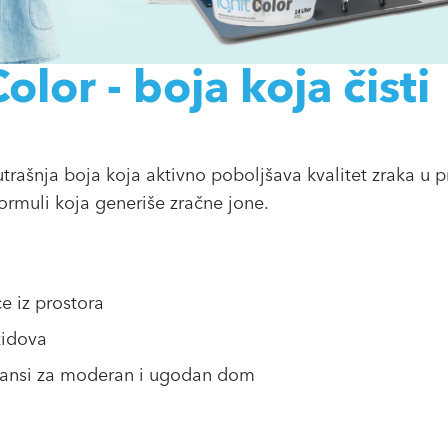
lor - boja koja čisti
trašnja boja koja aktivno poboljšava kvalitet zraka u p
ormuli koja generiše zračne jone.
ce iz prostora
zidova
nijansi za moderan i ugodan dom