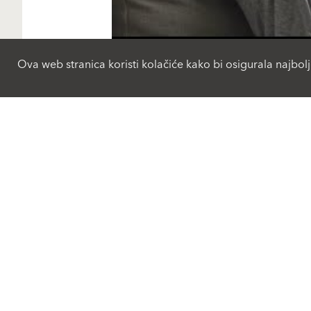
Ova web stranica koristi kolačiće kako bi osigurala najbolj
Proizvodi
BaumitLife
Fasadni malteri i boje
Fasadni sistemi-ETICS
Održivost
Komponente fasadnih
sistema
Reference
Renoviranje fasada
Zdravo stanovanje
Kompanija
Malteri za unutra
Management
Renoviranje
Vizija i vrijednosti
Program za keramiku