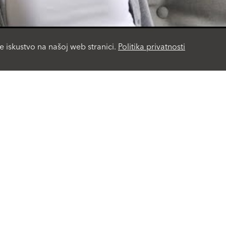
e iskustvo na našoj web stranici.
Politika privatnosti
Life Challenge
Viva Park
Rješenja
Servis
Fasadni malteri i boje
Proizvodi A-Z
Fasadni sistemi-ETICS
Baumit Magazin
Komponente fasadnih
Cjenovnik 2026
sistema
Blog
Renoviranje fasada
GO2morrow
Zdravo stanovanje
Prospekti
Malteri za unutra
Tehnička dokumentacija