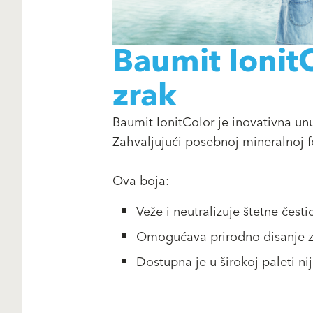
Baumit IonitCo
zrak
Baumit IonitColor je inovativna unu
Zahvaljujući posebnoj mineralnoj f
Ova boja:
Veže i neutralizuje štetne česti
Omogućava prirodno disanje 
Dostupna je u širokoj paleti 