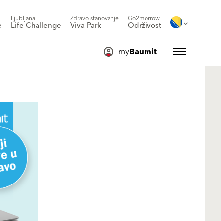
Ljubljana
Zdravo stanovanje
Go2morrow
e
Life Challenge
Viva Park
Održivost
my
Baumit