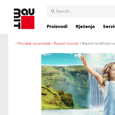
Proizvodi
Rješenja
Servi
Povratak na početak
Baumit novosti
Baumit IonitColor u