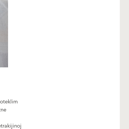
roteklim
zne
rakijinoj