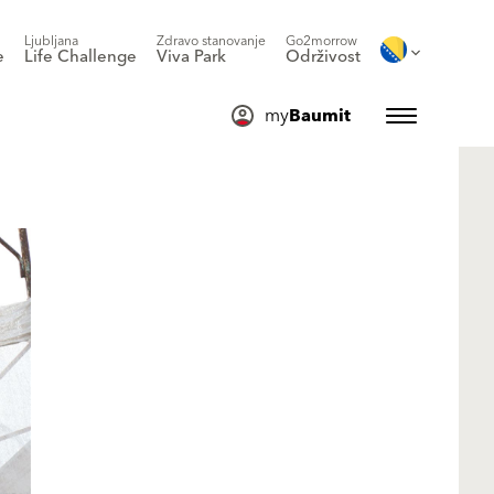
Ljubljana
Zdravo stanovanje
Go2morrow
e
Life Challenge
Viva Park
Održivost
my
Baumit