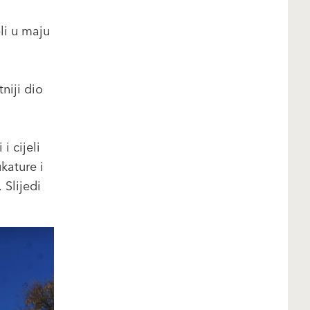
li u maju
niji dio
i cijeli
kature i
 Slijedi