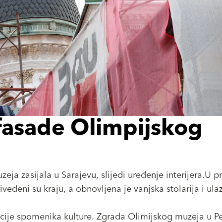
 fasade Olimpijskog
ja zasijala u Sarajevu, slijedi uređenje interijera.U p
edeni su kraju, a obnovljena je vanjska stolarija i ula
cije spomenika kulture. Zgrada Olimijskog muzeja u Pet