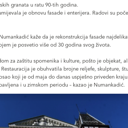
rskih granata u ratu 90-tih godina.
ijevala je obnovu fasade i enterijera. Radovi su poče
umankadić kaže da je rekonstrukcija fasade najdelikat
kojem je posvetio više od 30 godina svog života.
om za zaštitu spomenika i kulture, pošto je objekat, ali 
Restauracija je obuhvatila brojne reljefe, skulpture, štu
osao koji je od maja do danas uspješno priveden kraju.
obavljena i u zimskom periodu – kazao je Numankadić.