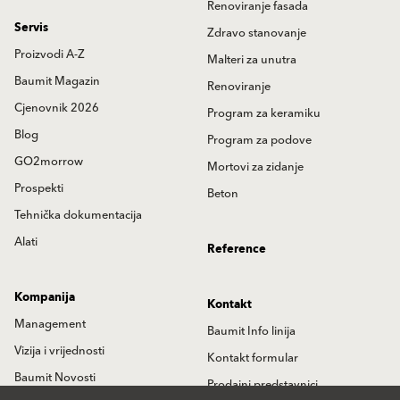
Renoviranje fasada
Servis
Zdravo stanovanje
Proizvodi A-Z
Malteri za unutra
Baumit Magazin
Renoviranje
Cjenovnik 2026
Program za keramiku
Blog
Program za podove
GO2morrow
Mortovi za zidanje
Prospekti
Beton
Tehnička dokumentacija
Alati
Reference
Kompanija
Kontakt
Management
Baumit Info linija
Vizija i vrijednosti
Kontakt formular
Baumit Novosti
Prodajni predstavnici