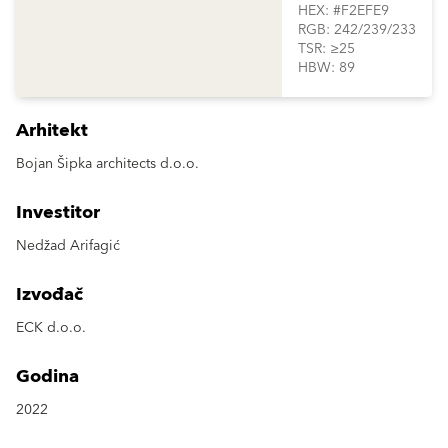
HEX: #F2EFE9
RGB: 242/239/233
TSR: ≥25
HBW: 89
Arhitekt
Bojan Šipka architects d.o.o.
Investitor
Nedžad Arifagić
Izvođač
ECK d.o.o.
Godina
2022