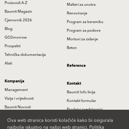
Proizvodi A-Z
Malteri za unutra
Baumit Magazin
Renoviranje
Cjenovnik 2026
Program za keramiku
Blog
Program za podove
GO2morrow
Mortovi za zidanje
Prospekti
Beton
Tehnička dokumentacija
Alati
Reference
Kompanija
Kontakt
Management
Baumit Info linija
Vizija i vrijednosti
Kontakt formular
Baumit Novosti
Prodajni predstavnici
Istorija
Partneri
Ova web stranica koristi kolačiće kako bi osigurala
najbolje iskustvo na našoj web stranici.
Politika
Lokacije