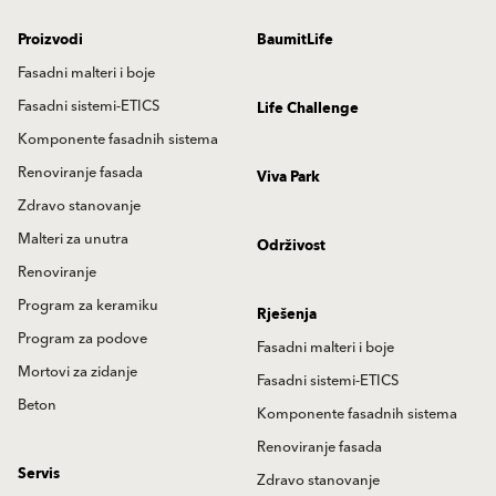
Proizvodi
BaumitLife
Fasadni malteri i boje
Fasadni sistemi-ETICS
Life Challenge
Komponente fasadnih sistema
Renoviranje fasada
Viva Park
Zdravo stanovanje
Malteri za unutra
Održivost
Renoviranje
Program za keramiku
Rješenja
Program za podove
Fasadni malteri i boje
Mortovi za zidanje
Fasadni sistemi-ETICS
Beton
Komponente fasadnih sistema
Renoviranje fasada
Servis
Zdravo stanovanje