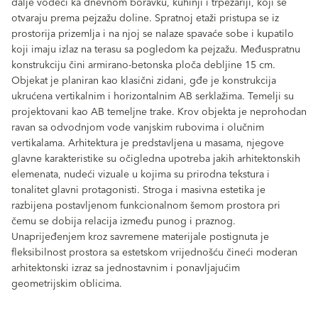
dalje vodeći ka dnevnom boravku, kuhinji i trpezariji, koji se
otvaraju prema pejzažu doline. Spratnoj etaži pristupa se iz
prostorija prizemlja i na njoj se nalaze spavaće sobe i kupatilo
koji imaju izlaz na terasu sa pogledom ka pejzažu. Međuspratnu
konstrukciju čini armirano-betonska ploča debljine 15 cm.
Objekat je planiran kao klasični zidani, gđe je konstrukcija
ukrućena vertikalnim i horizontalnim AB serklažima. Temelji su
projektovani kao AB temeljne trake. Krov objekta je neprohodan
ravan sa odvodnjom vode vanjskim rubovima i olučnim
vertikalama. Arhitektura je predstavljena u masama, njegove
glavne karakteristike su očigledna upotreba jakih arhitektonskih
elemenata, nudeći vizuale u kojima su prirodna tekstura i
tonalitet glavni protagonisti. Stroga i masivna estetika je
razbijena postavljenom funkcionalnom šemom prostora pri
čemu se dobija relacija između punog i praznog.
Unaprijeđenjem kroz savremene materijale postignuta je
fleksibilnost prostora sa estetskom vrijednošću čineći moderan
arhitektonski izraz sa jednostavnim i ponavljajućim
geometrijskim oblicima.