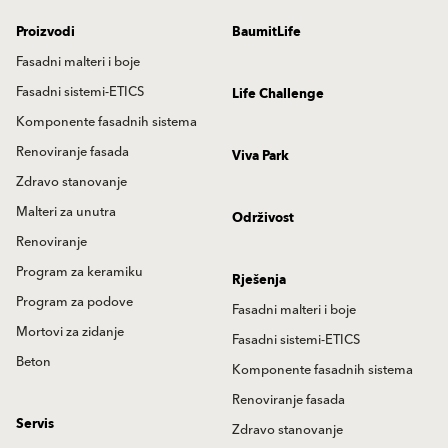
Proizvodi
BaumitLife
Fasadni malteri i boje
Fasadni sistemi-ETICS
Life Challenge
Komponente fasadnih sistema
Renoviranje fasada
Viva Park
Zdravo stanovanje
Malteri za unutra
Održivost
Renoviranje
Program za keramiku
Rješenja
Program za podove
Fasadni malteri i boje
Mortovi za zidanje
Fasadni sistemi-ETICS
Beton
Komponente fasadnih sistema
Renoviranje fasada
Servis
Zdravo stanovanje