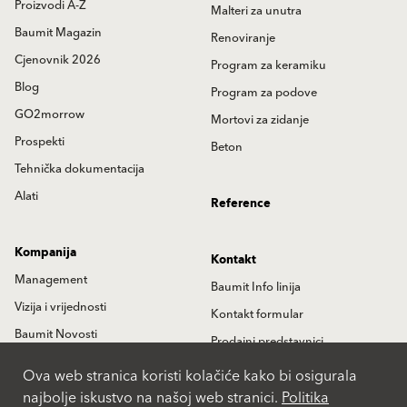
Proizvodi A-Z
Malteri za unutra
Baumit Magazin
Renoviranje
Cjenovnik 2026
Program za keramiku
Blog
Program za podove
GO2morrow
Mortovi za zidanje
Prospekti
Beton
Tehnička dokumentacija
Alati
Reference
Kompanija
Kontakt
Management
Baumit Info linija
Vizija i vrijednosti
Kontakt formular
Baumit Novosti
Prodajni predstavnici
Istorija
Partneri
Ova web stranica koristi kolačiće kako bi osigurala
najbolje iskustvo na našoj web stranici.
Politika
Lokacije