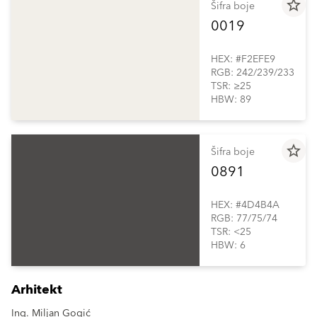
star_border
Šifra boje
0019
HEX: #F2EFE9
RGB: 242/239/233
TSR: ≥25
HBW: 89
star_border
Šifra boje
0891
HEX: #4D4B4A
RGB: 77/75/74
TSR: <25
HBW: 6
Arhitekt
Ing. Miljan Gogić