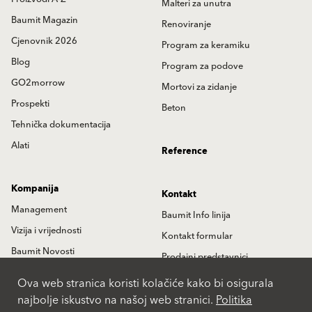
Malteri za unutra
Baumit Magazin
Renoviranje
Cjenovnik 2026
Program za keramiku
Blog
Program za podove
GO2morrow
Mortovi za zidanje
Prospekti
Beton
Tehnička dokumentacija
Alati
Reference
Kompanija
Kontakt
Management
Baumit Info linija
Vizija i vrijednosti
Kontakt formular
Baumit Novosti
Prodajni predstavnici
Istorija
Partneri
Ova web stranica koristi kolačiće kako bi osigurala
najbolje iskustvo na našoj web stranici.
Politika
Lokacije