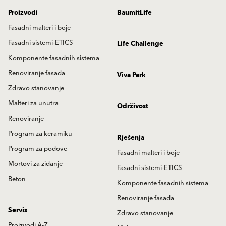
Proizvodi
BaumitLife
Fasadni malteri i boje
Fasadni sistemi-ETICS
Life Challenge
Komponente fasadnih sistema
Renoviranje fasada
Viva Park
Zdravo stanovanje
Malteri za unutra
Održivost
Renoviranje
Program za keramiku
Rješenja
Program za podove
Fasadni malteri i boje
Mortovi za zidanje
Fasadni sistemi-ETICS
Beton
Komponente fasadnih sistema
Renoviranje fasada
Servis
Zdravo stanovanje
Proizvodi A-Z