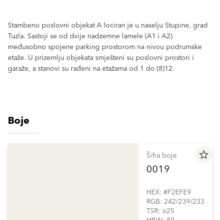
Stambeno poslovni objekat A lociran je u naselju Stupine, grad
Tuzla. Sastoji se od dvije nadzemne lamele (A1 i A2)
međusobno spojene parking prostorom na nivou podrumske
etaže. U prizemlju objekata smješteni su poslovni prostori i
garaže, a stanovi su rađeni na etažama od 1 do (8)12.
Boje
star_border
Šifra boje
0019
HEX: #F2EFE9
RGB: 242/239/233
TSR: ≥25