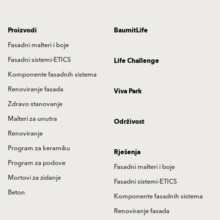
Proizvodi
BaumitLife
Fasadni malteri i boje
Fasadni sistemi-ETICS
Life Challenge
Komponente fasadnih sistema
Renoviranje fasada
Viva Park
Zdravo stanovanje
Malteri za unutra
Održivost
Renoviranje
Program za keramiku
Rješenja
Program za podove
Fasadni malteri i boje
Mortovi za zidanje
Fasadni sistemi-ETICS
Beton
Komponente fasadnih sistema
Renoviranje fasada