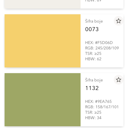
HBW: 89
star_border
Šifra boje
0073
HEX: #F5D06D
RGB: 245/208/109
TSR: ≥25
HBW: 62
star_border
Šifra boje
1132
HEX: #9EA765
RGB: 158/167/101
TSR: ≥25
HBW: 34