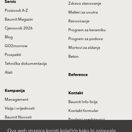
Servis
Zdravo stanovanje
Proizvodi A-Z
Malteri za unutra
Baumit Magazin
Renoviranje
Cjenovnik 2026
Program za keramiku
Blog
Program za podove
GO2morrow
Mortovi za zidanje
Prospekti
Beton
Tehnička dokumentacija
Alati
Reference
Kompanija
Kontakt
Management
Baumit Info linija
Vizija i vrijednosti
Kontakt formular
Baumit Novosti
Prodajni predstavnici
Istorija
Partneri
Ova web stranica koristi kolačiće kako bi osigurala