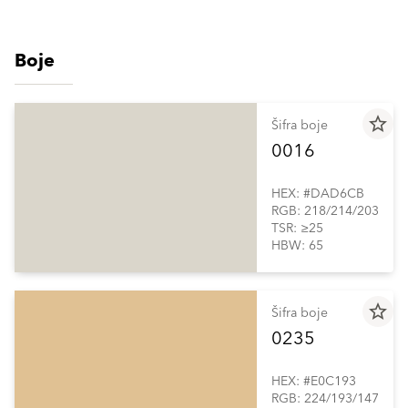
Boje
star_border
Šifra boje
0016
HEX: #DAD6CB
RGB: 218/214/203
TSR: ≥25
HBW: 65
star_border
Šifra boje
0235
HEX: #E0C193
RGB: 224/193/147