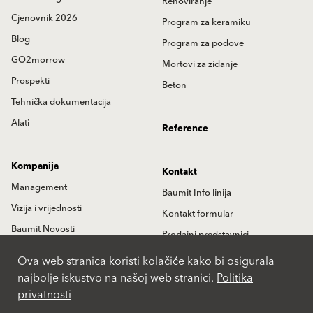
Renoviranje
Cjenovnik 2026
Program za keramiku
Blog
Program za podove
GO2morrow
Mortovi za zidanje
Prospekti
Beton
Tehnička dokumentacija
Alati
Reference
Kompanija
Kontakt
Management
Baumit Info linija
Vizija i vrijednosti
Kontakt formular
Baumit Novosti
Prodajni predstavnici
Istorija
Partneri
Ova web stranica koristi kolačiće kako bi osigurala
najbolje iskustvo na našoj web stranici.
Politika
Lokacije
privatnosti
International