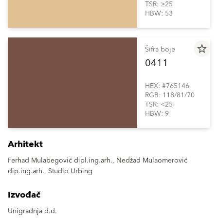
TSR: ≥25
HBW: 53
star_border
Šifra boje
0411
HEX: #765146
RGB: 118/81/70
TSR: <25
HBW: 9
Arhitekt
Ferhad Mulabegović dipl.ing.arh., Nedžad Mulaomerović
dip.ing.arh., Studio Urbing
Izvođač
Unigradnja d.d.