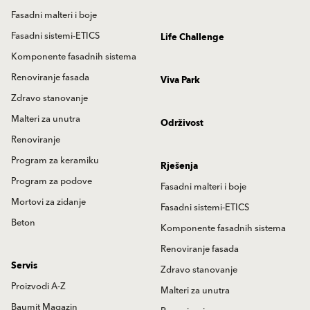
Fasadni malteri i boje
Fasadni sistemi-ETICS
Life Challenge
Komponente fasadnih sistema
Renoviranje fasada
Viva Park
Zdravo stanovanje
Malteri za unutra
Održivost
Renoviranje
Program za keramiku
Rješenja
Program za podove
Fasadni malteri i boje
Mortovi za zidanje
Fasadni sistemi-ETICS
Beton
Komponente fasadnih sistema
Renoviranje fasada
Servis
Zdravo stanovanje
Proizvodi A-Z
Malteri za unutra
Baumit Magazin