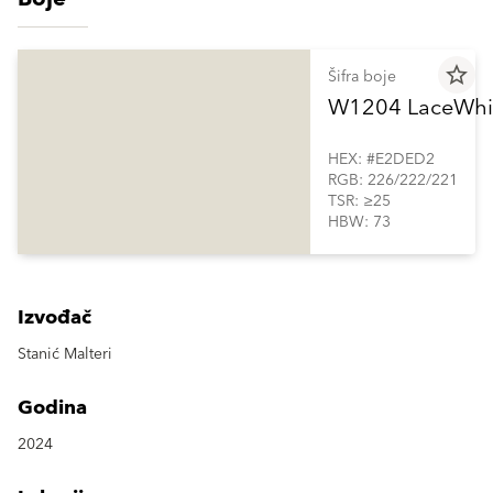
star_border
Šifra boje
W1204 LaceWhi
HEX: #E2DED2
RGB: 226/222/221
TSR: ≥25
HBW: 73
Izvođač
Stanić Malteri
Godina
2024