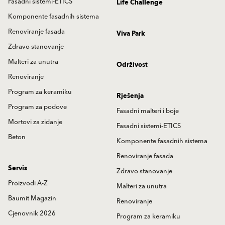
Fasadni sistemi-ETICS
Life Challenge
Komponente fasadnih sistema
Renoviranje fasada
Viva Park
Zdravo stanovanje
Malteri za unutra
Održivost
Renoviranje
Program za keramiku
Rješenja
Program za podove
Fasadni malteri i boje
Mortovi za zidanje
Fasadni sistemi-ETICS
Beton
Komponente fasadnih sistema
Renoviranje fasada
Servis
Zdravo stanovanje
Proizvodi A-Z
Malteri za unutra
Baumit Magazin
Renoviranje
Cjenovnik 2026
Program za keramiku