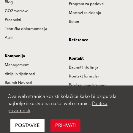
Blog
Program za podove
GO2morrow
Mortovi za zidanje
Prospekti
Beton
Tehnička dokumentacija
Alati
Reference
Kompanija
Kontakt
Management
Baumit Info linija
Vizija i vrijednosti
Kontakt formular
Baumit Novosti
Prodajni predstavnici
Istorija
Partneri
Ova web stranica koristi kolačiće kako bi osigurala
najbolje iskustvo na našoj web stranici.
Politika
Lokacije
privatnosti
International
POSTAVKE
PRIHVATI
Pravila privatnosti