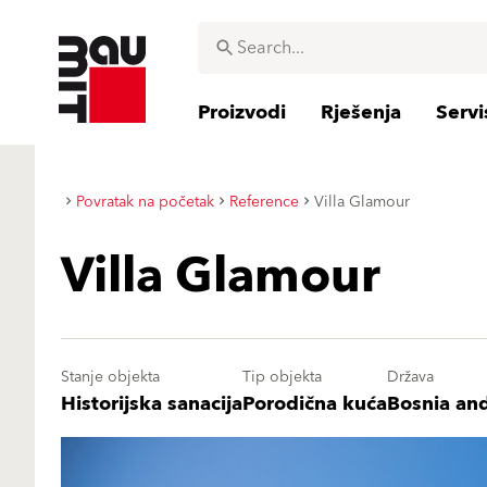
Proizvodi
Rješenja
Servi
Povratak na početak
Reference
Villa Glamour
Villa Glamour
Stanje objekta
Tip objekta
Država
Historijska sanacija
Porodična kuća
Bosnia an