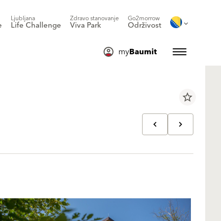
Ljubljana
Zdravo stanovanje
Go2morrow
e
Life Challenge
Viva Park
Održivost
my
Baumit
star_border