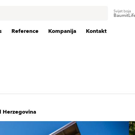
Svijet boja
BaumitLif
s
Reference
Kompanija
Kontakt
d Herzegovina