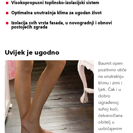
Visokopropusni toplinsko-izolacijski sistem
Optimalna unutrašnja klima za ugodan život
Izolacija svih vrsta fasada, u novogradnji i obnovi
postojećih zgrada
Uvijek je ugodno
Baumit open
pozitivno utiče
na unutrašnju
klimu i zimi i
ljeti. Čak i u
dobro
izgrađenoj
suhoj kući,
četveročlana
obitelj u
uobičajenim