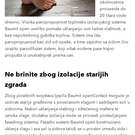
okolnostima
proizvede do
20 litara vode
dnevno. Visoka paropropusnost toplinsko-izolacijskog sistema
Baumit open uveliko pomaže uklanjanju ove radne vlažnosti, a
bez nepotrebnog gubitka topline. Sistem ima istu
paropropusnost kao zid od opeke, a time zajedno sa zidom čini
izrazito parodifuzan sistem, koji višak vodene pare trajno
propušta iz unutrašnjosti prema van.
Ne brinite zbog izolacije starijih
zgrada
Zbog posebnih svojstava ljepila Baumit openContact moguće je
izolirati starije građevine s povećanom vlagom i sadržajem soli u
zidovima. Nakon uklanjanja vlažnog i oštećenog maltera te
uzroka vlage, dodatna izolacija može se provesti postavljanjem
fasadnog sistema. Fasadni sustem Baumit open kontinuirano
uklanja vlagu i sva sol iz zidova taloži se u prostor između zida i