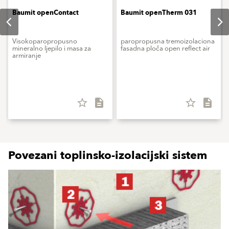
Baumit openContact
Baumit openTherm 031
Visokoparopropusno
paropropusna tremoizolaciona
mineralno ljepilo i masa za
fasadna ploča open reflect air
armiranje
star_border
description
star_border
description
Povezani toplinsko-izolacijski sistem