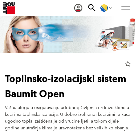
star_border
Toplinsko-izolacijski sistem
Baumit Open
Važnu ulogu u osiguravanju udobnog življenja i zdrave klime u
kući ima toplinska izolacija. U dobro izoliranoj kući zimi je kuća
ugodno topla, zaštićena je od vrućine ljeti, a tokom cijele
godine unutrašnja klima je uravnotežena bez velikih kolebanja.