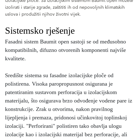
izolacijske ploče. Sa izolacijskim sistemom Baumit open možete
izolirati i starije zgrade, zaštititi ih od nepovoljnih klimatskih
uslova i produžitii njihov životni vijek.
Sistemsko rješenje
Fasadni sistem Baumit open sastoji se od međusobno
kompatibilnih, difuzno otvorenih komponenti najviše
kvalitete.
Središte sistema su fasadne izolacijske ploče od
polistirena. Visoka paropropusnost osigurana je
patentiranim sustavom perforacija u izolacijskom
materijalu, što osigurava brzo odvođenje vodene pare iz
konstrukcije. Zrak u otvorima, nakon pravilnog
lijepljenja i premaza, pridonosi učinkovitoj toplinskoj
izolaciji. "Perforirani" polistiren tako obavlja ulogu
izolacije kao i izolacijski materijal bez perforacije, ali