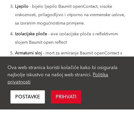
Ljepilo
- bijelo ljepilo Baumit openContact, visoke
viskoznosti, prilagodljivo i otporno na vremenske uslove,
sa izvrsnim mogućnostima primjene.
Izolacijske ploče
- sive izolacijske ploče s reflektivnim
slojem Baumit open reflect
Armaturni sloj
- mort za armiranje Baumit openContact s
umetnutom alkalno otpornom staklenom mrežicom Baumit
Ova web stranica koristi kolačiće kako bi osigurala
openTex
najbolje iskustvo na našoj web stranici.
Politika
Predpremaz
- Baumit UniPrimer ili PremiumPrimer
privatnosti
Fasadni malter
- Baumit NanoporTop, izrazito otporna na
POSTAVKE
PRIHVATI
prljavštinu i alge
Povezani sadržaj