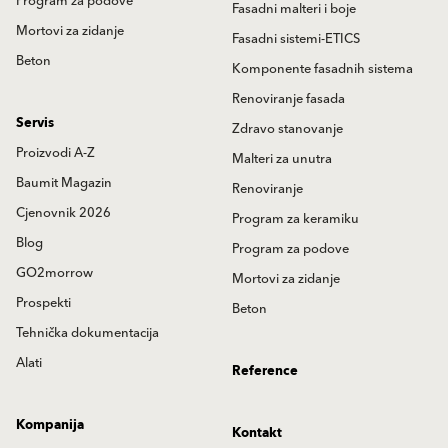
Program za podove
Fasadni malteri i boje
Mortovi za zidanje
Fasadni sistemi-ETICS
Beton
Komponente fasadnih sistema
Renoviranje fasada
Servis
Zdravo stanovanje
Proizvodi A-Z
Malteri za unutra
Baumit Magazin
Renoviranje
Cjenovnik 2026
Program za keramiku
Blog
Program za podove
GO2morrow
Mortovi za zidanje
Prospekti
Beton
Tehnička dokumentacija
Alati
Reference
Kompanija
Kontakt