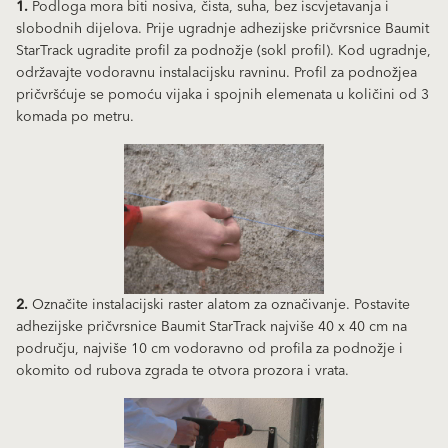
1.
Podloga mora biti nosiva, čista, suha, bez iscvjetavanja i
slobodnih dijelova. Prije ugradnje adhezijske pričvrsnice Baumit
StarTrack ugradite profil za podnožje (sokl profil). Kod ugradnje,
održavajte vodoravnu instalacijsku ravninu. Profil za podnožjea
pričvršćuje se pomoću vijaka i spojnih elemenata u količini od 3
komada po metru.
2.
Označite instalacijski raster alatom za označivanje. Postavite
adhezijske pričvrsnice Baumit StarTrack najviše 40 x 40 cm na
području, najviše 10 cm vodoravno od profila za podnožje i
okomito od rubova zgrada te otvora prozora i vrata.