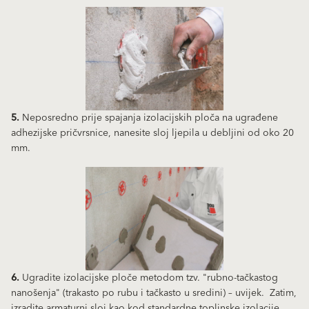
5.
Neposredno prije spajanja izolacijskih ploča na ugrađene
adhezijske pričvrsnice, nanesite sloj ljepila u debljini od oko 20
mm.
6.
Ugradite izolacijske ploče metodom tzv. "rubno-tačkastog
nanošenja" (trakasto po rubu i tačkasto u sredini) – uvijek. Zatim,
izradite armaturni sloj kao kod standardne toplinske izolacije.