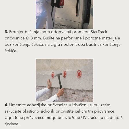
3.
Promjer bušenja mora odgovarati promjeru StarTrack
pričvrsnice Ø 8 mm. Bušite na perforirane i porozne materijale
bez korištenja čekića; na ciglu i beton treba bušiti uz korištenje
čekića.
4.
Umetnite adhezijske pričvrsnice u izbušenu rupu, zatim
zakucajte plastično sidro ili pričvrstite čelični trn pričvrsnice.
Ugrađene pričvrsnice mogu biti izložene UV zračenju najdulje 6
tjedana.