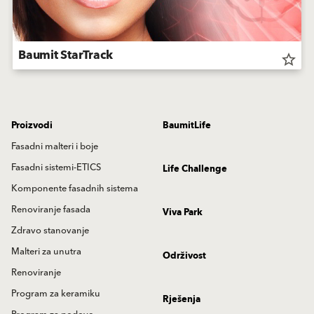
Baumit StarTrack
star_border
Proizvodi
BaumitLife
Fasadni malteri i boje
Fasadni sistemi-ETICS
Life Challenge
Komponente fasadnih sistema
Renoviranje fasada
Viva Park
Zdravo stanovanje
Malteri za unutra
Održivost
Renoviranje
Program za keramiku
Rješenja