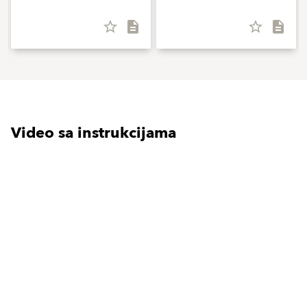
star_border
description
star_border
description
Video sa instrukcijama