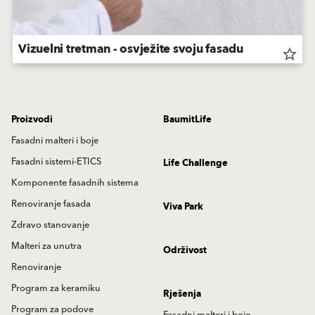
Vizuelni tretman - osvježite svoju fasadu
star_border
Proizvodi
BaumitLife
Fasadni malteri i boje
Fasadni sistemi-ETICS
Life Challenge
Komponente fasadnih sistema
Renoviranje fasada
Viva Park
Zdravo stanovanje
Malteri za unutra
Održivost
Renoviranje
Program za keramiku
Rješenja
Program za podove