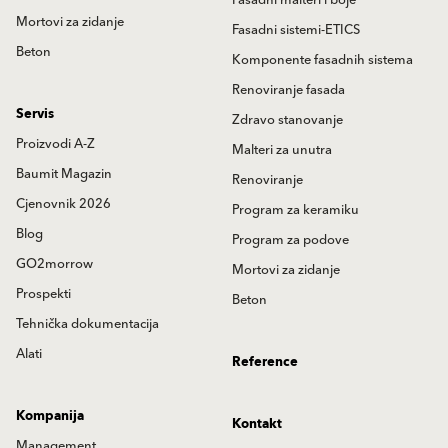
Fasadni malteri i boje
Mortovi za zidanje
Fasadni sistemi-ETICS
Beton
Komponente fasadnih sistema
Renoviranje fasada
Servis
Zdravo stanovanje
Proizvodi A-Z
Malteri za unutra
Baumit Magazin
Renoviranje
Cjenovnik 2026
Program za keramiku
Blog
Program za podove
GO2morrow
Mortovi za zidanje
Prospekti
Beton
Tehnička dokumentacija
Alati
Reference
Kompanija
Kontakt
Management