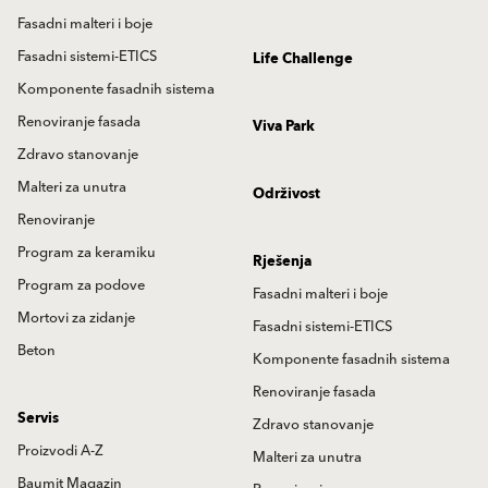
Fasadni malteri i boje
Fasadni sistemi-ETICS
Life Challenge
Komponente fasadnih sistema
Renoviranje fasada
Viva Park
Zdravo stanovanje
Malteri za unutra
Održivost
Renoviranje
Program za keramiku
Rješenja
Program za podove
Fasadni malteri i boje
Mortovi za zidanje
Fasadni sistemi-ETICS
Beton
Komponente fasadnih sistema
Renoviranje fasada
Servis
Zdravo stanovanje
Proizvodi A-Z
Malteri za unutra
Baumit Magazin