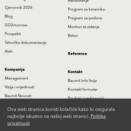
Renoviranje
Cjenovnik 2026
Program za keramiku
Blog
Program za podove
GO2morrow
Mortovi za zidanje
Prospekti
Beton
Tehnička dokumentacija
Alati
Reference
Kompanija
Kontakt
Management
Baumit Info linija
Vizija i vrijednosti
Kontakt formular
Baumit Novosti
Prodajni predstavnici
Istorija
Partneri
Ova web stranica koristi kolačiće kako bi osigurala
najbolje iskustvo na našoj web stranici.
Politika
Lokacije
privatnosti
International