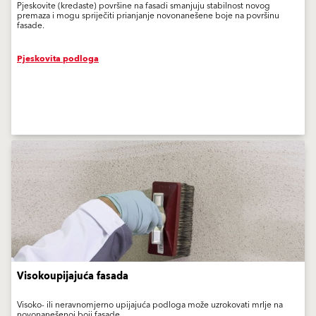
Pjeskovite (kredaste) površine na fasadi smanjuju stabilnost novog
premaza i mogu spriječiti prianjanje novonanešene boje na površinu
fasade.
Pjeskovita podloga
Visokoupijajuća fasada
Visoko- ili neravnomjerno upijajuća podloga može uzrokovati mrlje na
novonanešenoj boji fasade.