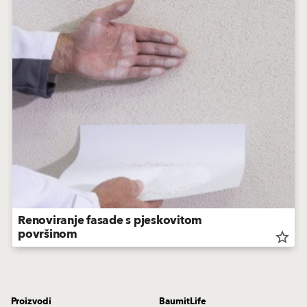
Renoviranje fasade s pjeskovitom
površinom
star_border
Proizvodi
BaumitLife