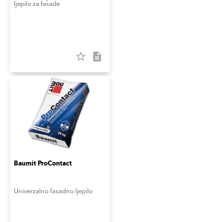
ljepilo za fasade
star_border
description
Baumit ProContact
Univerzalno fasadno ljepilo