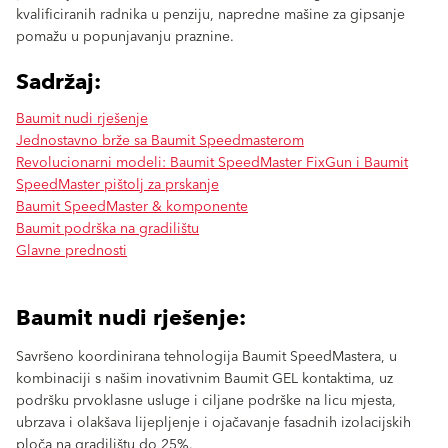
kvalificiranih radnika u penziju, napredne mašine za gipsanje
pomažu u popunjavanju praznine.
Sadržaj:
Baumit nudi rješenje
Jednostavno brže sa Baumit Speedmasterom
Revolucionarni modeli: Baumit SpeedMaster FixGun i Baumit
SpeedMaster pištolj za prskanje
Baumit SpeedMaster & komponente
Baumit podrška na gradilištu
Glavne prednosti
Baumit nudi rješenje:
Savršeno koordinirana tehnologija Baumit SpeedMastera, u
kombinaciji s našim inovativnim Baumit GEL kontaktima, uz
podršku prvoklasne usluge i ciljane podrške na licu mjesta,
ubrzava i olakšava lijepljenje i ojačavanje fasadnih izolacijskih
ploča na gradilištu do 25%.