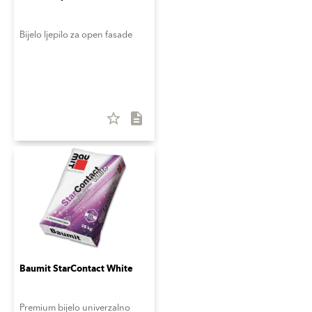
Bijelo ljepilo za open fasade
star_border
description
Baumit StarContact White
Premium bijelo univerzalno