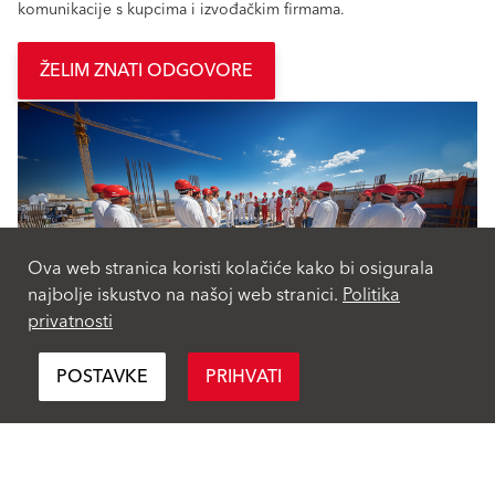
komunikacije s kupcima i izvođačkim firmama.
ŽELIM ZNATI ODGOVORE
Ova web stranica koristi kolačiće kako bi osigurala
najbolje iskustvo na našoj web stranici.
Politika
privatnosti
POSTAVKE
PRIHVATI
Proizvodi
BaumitLife
Fasadni malteri i boje