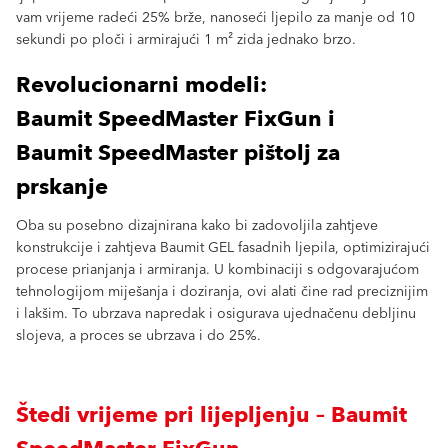
vam vrijeme radeći 25% brže, nanoseći ljepilo za manje od 10
sekundi po ploči i armirajući 1 m² zida jednako brzo.
Revolucionarni modeli:
Baumit SpeedMaster FixGun i
Baumit SpeedMaster pištolj za
prskanje
Oba su posebno dizajnirana kako bi zadovoljila zahtjeve
konstrukcije i zahtjeva Baumit GEL fasadnih ljepila, optimizirajući
procese prianjanja i armiranja. U kombinaciji s odgovarajućom
tehnologijom miješanja i doziranja, ovi alati čine rad preciznijim
i lakšim. To ubrzava napredak i osigurava ujednačenu debljinu
slojeva, a proces se ubrzava i do 25%.
Štedi vrijeme pri lijepljenju – Baumit