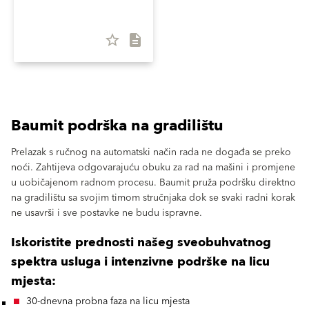
star_border
description
Baumit podrška na gradilištu
Prelazak s ručnog na automatski način rada ne događa se preko
noći. Zahtijeva odgovarajuću obuku za rad na mašini i promjene
u uobičajenom radnom procesu. Baumit pruža podršku direktno
na gradilištu sa svojim timom stručnjaka dok se svaki radni korak
ne usavrši i sve postavke ne budu ispravne.
Iskoristite prednosti našeg sveobuhvatnog
spektra usluga i intenzivne podrške na licu
mjesta:
30-dnevna probna faza na licu mjesta