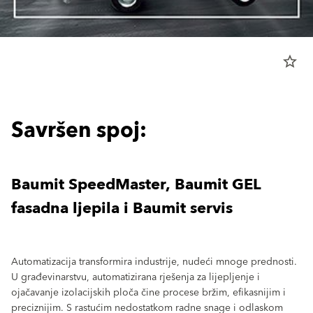
star_border
Savršen spoj:
Baumit SpeedMaster, Baumit GEL
fasadna ljepila i Baumit servis
Automatizacija transformira industrije, nudeći mnoge prednosti.
U građevinarstvu, automatizirana rješenja za lijepljenje i
ojačavanje izolacijskih ploča čine procese bržim, efikasnijim i
preciznijim. S rastućim nedostatkom radne snage i odlaskom