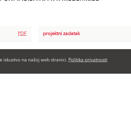
PDF
projektni zadatak
e iskustvo na našoj web stranici.
Politika privatnosti
Life Challenge
Viva Park
Rješenja
Servis
Fasadni malteri i boje
Proizvodi A-Z
Fasadni sistemi-ETICS
Baumit Magazin
Komponente fasadnih
Cjenovnik 2026