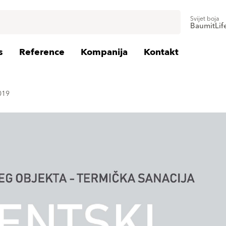
Svijet boja
BaumitLif
s
Reference
Kompanija
Kontakt
019