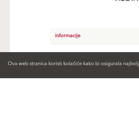
informacije
Ova web stranica koristi kolačiće kako bi osigurala najbolj
Proizvodi
BaumitLife
Fasadni malteri i boje
Fasadni sistemi-ETICS
Održivost
Komponente fasadnih
sistema
Reference
Renoviranje fasada