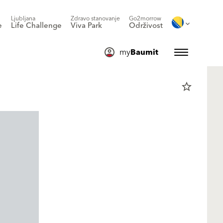
Ljubljana
Zdravo stanovanje
Go2morrow
e
Life Challenge
Viva Park
Održivost
my
Baumit
star_border