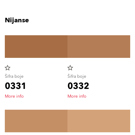
Nijanse
star_border
star_border
Šifra boje
Šifra boje
0331
0332
More info
More info