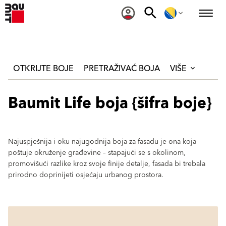
OTKRIJTE BOJE
PRETRAŽIVAĆ BOJA
VIŠE
Baumit Life boja {šifra boje}
Najuspješnija i oku najugodnija boja za fasadu je ona koja
poštuje okruženje građevine – stapajući se s okolinom,
promovišući razlike kroz svoje finije detalje, fasada bi trebala
prirodno doprinijeti osjećaju urbanog prostora.