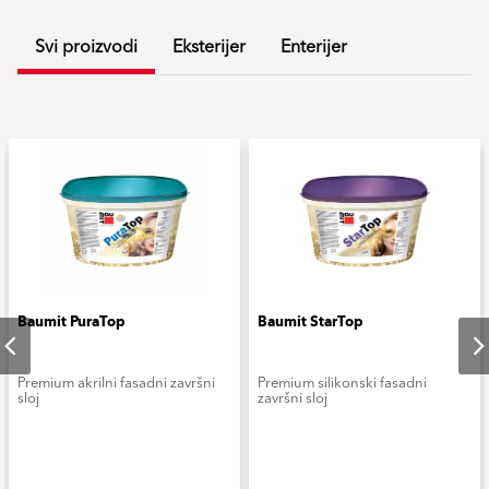
Svi proizvodi
Eksterijer
Enterijer
Baumit PuraTop
Baumit StarTop
Premium akrilni fasadni završni
Premium silikonski fasadni
sloj
završni sloj