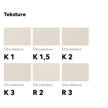
Teksture
clear
Šifra teksture
Šifra teksture
Šifra teksture
K 1
K 1,5
K 2
Šifra teksture
color_name
Šifra teksture
Šifra teksture
Šifra teksture
K 3
R 2
R 3