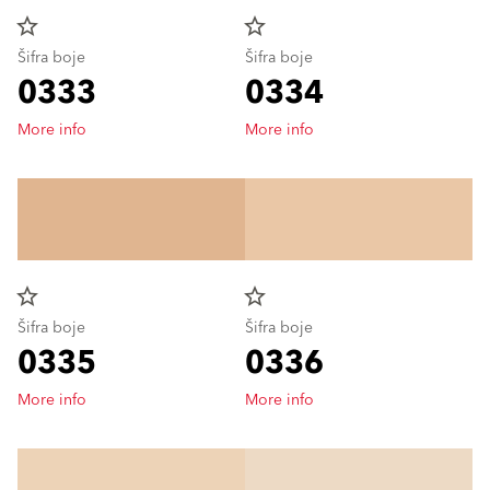
star_border
star_border
Šifra boje
Šifra boje
0333
0334
More info
More info
star_border
star_border
Šifra boje
Šifra boje
0335
0336
More info
More info