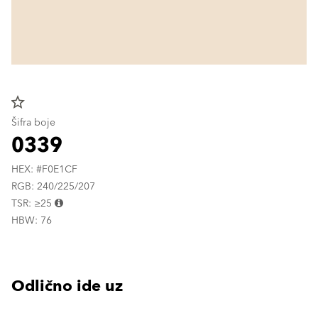
star_border
Šifra boje
0339
HEX: #F0E1CF
RGB: 240/225/207
TSR: ≥25
HBW: 76
Odlično ide uz