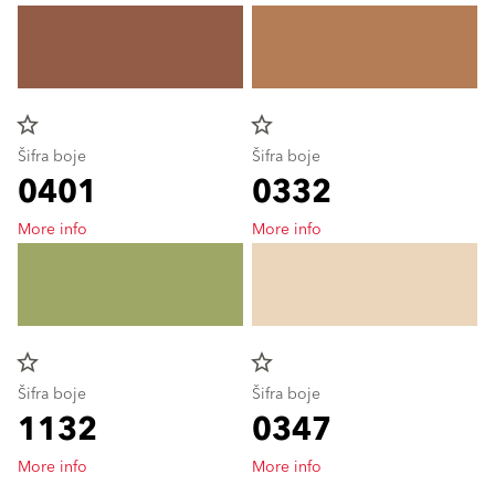
star_border
star_border
Šifra boje
Šifra boje
0401
0332
More info
More info
star_border
star_border
Šifra boje
Šifra boje
1132
0347
More info
More info