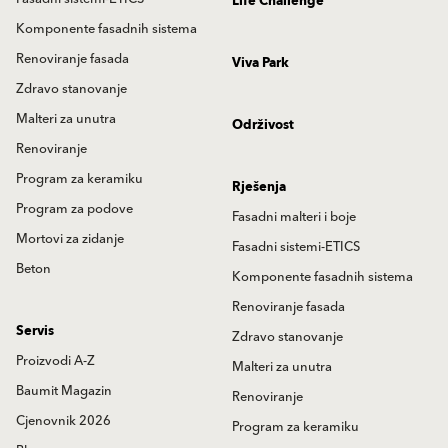
Life Challenge
Komponente fasadnih sistema
Renoviranje fasada
Viva Park
Zdravo stanovanje
Malteri za unutra
Održivost
Renoviranje
Program za keramiku
Rješenja
Program za podove
Fasadni malteri i boje
Mortovi za zidanje
Fasadni sistemi-ETICS
Beton
Komponente fasadnih sistema
Renoviranje fasada
Servis
Zdravo stanovanje
Proizvodi A-Z
Malteri za unutra
Baumit Magazin
Renoviranje
Cjenovnik 2026
Program za keramiku