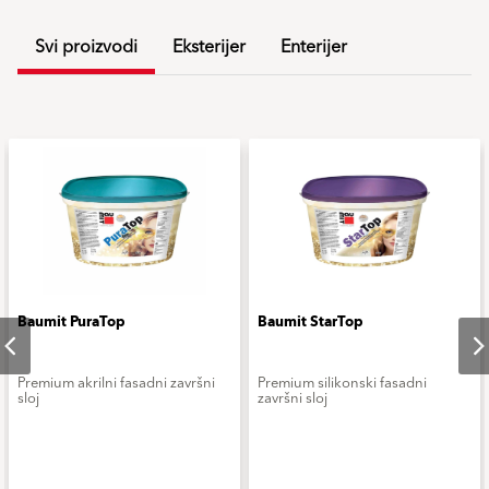
Svi proizvodi
Eksterijer
Enterijer
Baumit PuraTop
Baumit StarTop
Premium akrilni fasadni završni
Premium silikonski fasadni
sloj
završni sloj