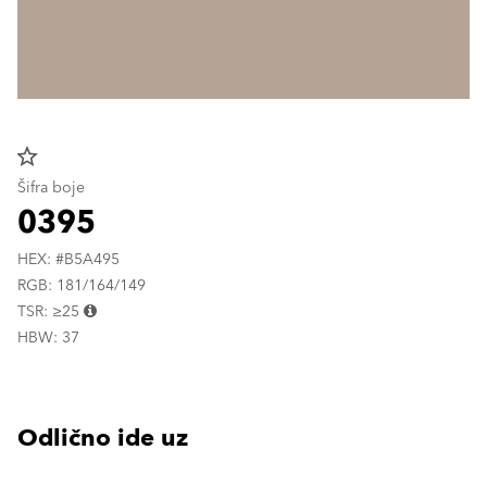
star_border
Šifra boje
0395
HEX: #B5A495
RGB: 181/164/149
TSR: ≥25
HBW: 37
Odlično ide uz