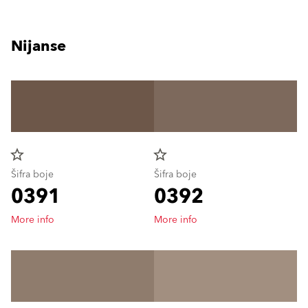
Nijanse
star_border
star_border
Šifra boje
Šifra boje
0391
0392
More info
More info