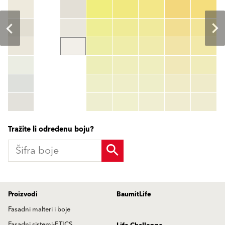
Šifra boje
color_name
HEX:
hex_code
RGB:
rgb_code
TSR:
tsr_code
HBW:
hbw_code
More info
Tražite li određenu boju?
Proizvodi
BaumitLife
Fasadni malteri i boje
Fasadni sistemi-ETICS