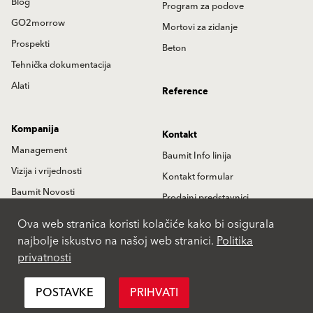
Blog
Program za podove
GO2morrow
Mortovi za zidanje
Prospekti
Beton
Tehnička dokumentacija
Alati
Reference
Kompanija
Kontakt
Management
Baumit Info linija
Vizija i vrijednosti
Kontakt formular
Baumit Novosti
Prodajni predstavnici
Istorija
Partneri
Ova web stranica koristi kolačiće kako bi osigurala
najbolje iskustvo na našoj web stranici.
Politika
Lokacije
privatnosti
International
POSTAVKE
PRIHVATI
Pravila privatnosti