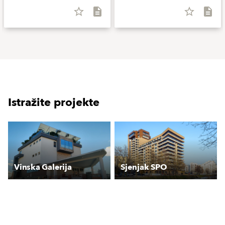
star_border
description
star_border
description
Istražite projekte
Vinska Galerija
Sjenjak SPO