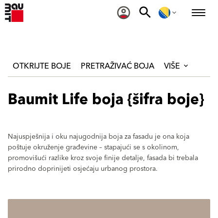
OTKRIJTE BOJE
PRETRAŽIVAĆ BOJA
VIŠE
Baumit Life boja {šifra boje}
Najuspješnija i oku najugodnija boja za fasadu je ona koja
poštuje okruženje građevine – stapajući se s okolinom,
promovišući razlike kroz svoje finije detalje, fasada bi trebala
prirodno doprinijeti osjećaju urbanog prostora.