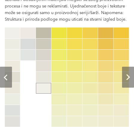
procesa i ne mogu se reklamirati. Ujednačenost boje i teksture
može se osigurati samo u proizvodnoj seriji/šarži. Napomena:
Struktura i priroda podloge mogu uticati na stvarni izgled boje.
clear
Šifra boje
color_name
HEX:
hex_code
RGB:
rgb_code
TSR:
tsr_code
HBW:
hbw_code
More info