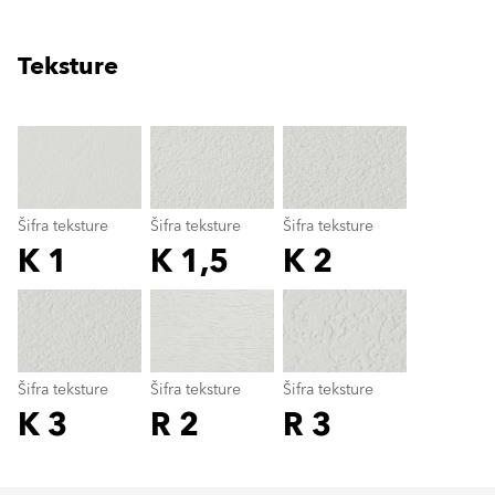
Teksture
clear
Šifra teksture
Šifra teksture
Šifra teksture
K 1
K 1,5
K 2
Šifra teksture
color_name
Šifra teksture
Šifra teksture
Šifra teksture
K 3
R 2
R 3