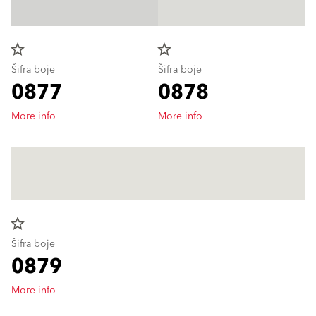
star_border
star_border
Šifra boje
Šifra boje
0877
0878
More info
More info
star_border
Šifra boje
0879
More info