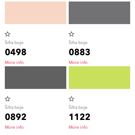
star_border
star_border
Šifra boje
Šifra boje
0498
0883
More info
More info
star_border
star_border
Šifra boje
Šifra boje
0892
1122
More info
More info