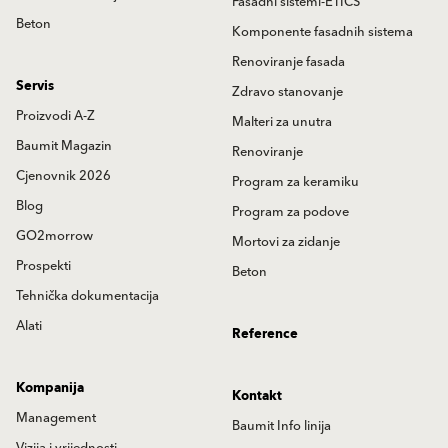
Fasadni sistemi-ETICS
Beton
Komponente fasadnih sistema
Renoviranje fasada
Servis
Zdravo stanovanje
Proizvodi A-Z
Malteri za unutra
Baumit Magazin
Renoviranje
Cjenovnik 2026
Program za keramiku
Blog
Program za podove
GO2morrow
Mortovi za zidanje
Prospekti
Beton
Tehnička dokumentacija
Alati
Reference
Kompanija
Kontakt
Management
Baumit Info linija
Vizija i vrijednosti