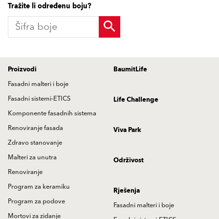
Tražite li određenu boju?
Proizvodi
BaumitLife
Fasadni malteri i boje
Fasadni sistemi-ETICS
Life Challenge
Komponente fasadnih sistema
Renoviranje fasada
Viva Park
Zdravo stanovanje
Malteri za unutra
Održivost
Renoviranje
Program za keramiku
Rješenja
Program za podove
Fasadni malteri i boje
Mortovi za zidanje