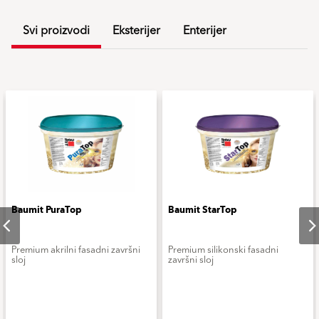
Svi proizvodi
Eksterijer
Enterijer
Baumit PuraTop
Baumit StarTop
Premium akrilni fasadni završni
Premium silikonski fasadni
sloj
završni sloj