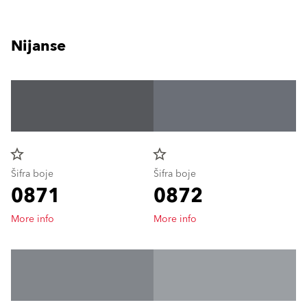
Nijanse
star_border
star_border
Šifra boje
Šifra boje
0871
0872
More info
More info