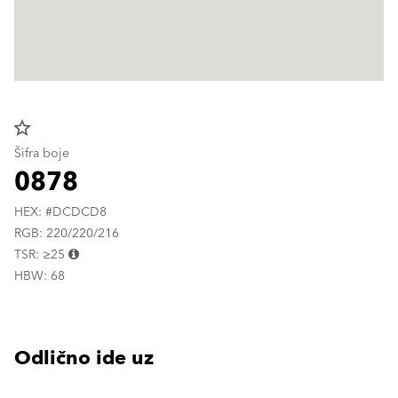
star_border
Šifra boje
0878
HEX: #DCDCD8
RGB: 220/220/216
TSR: ≥25
HBW: 68
Odlično ide uz