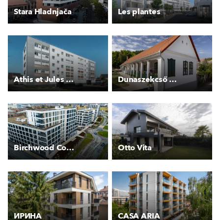
Stara Hladnjača
Les plantes
Athis et Jules Vallès
Dunaszekcső parasztház
Birchwood Court
Otto Vita
ИРИНА
CASA ARIA