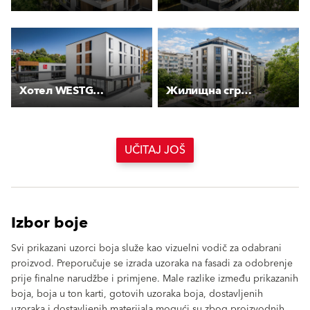
Хотел WESTGATE
Жилищна сграда “Чайка“
UČITAJ JOŠ
Izbor boje
Svi prikazani uzorci boja služe kao vizuelni vodič za odabrani
proizvod. Preporučuje se izrada uzoraka na fasadi za odobrenje
prije finalne narudžbe i primjene. Male razlike između prikazanih
boja, boja u ton karti, gotovih uzoraka boja, dostavljenih
uzoraka i dostavljenih materijala mogući su zbog proizvodnih