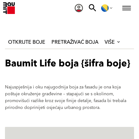
OTKRIJTE BOJE
PRETRAŽIVAĆ BOJA
VIŠE
Baumit Life boja {šifra boje}
Najuspješnija i oku najugodnija boja za fasadu je ona koja
poštuje okruženje građevine – stapajući se s okolinom,
promovišući razlike kroz svoje finije detalje, fasada bi trebala
prirodno doprinijeti osjećaju urbanog prostora.