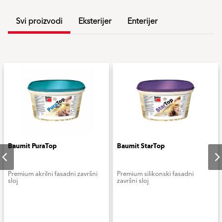
Svi proizvodi
Eksterijer
Enterijer
Baumit PuraTop
Baumit StarTop
Premium akrilni fasadni završni
Premium silikonski fasadni
sloj
završni sloj