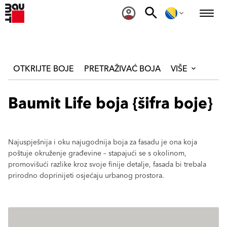
OTKRIJTE BOJE
PRETRAŽIVAĆ BOJA
VIŠE
Baumit Life boja {šifra boje}
Najuspješnija i oku najugodnija boja za fasadu je ona koja
poštuje okruženje građevine – stapajući se s okolinom,
promovišući razlike kroz svoje finije detalje, fasada bi trebala
prirodno doprinijeti osjećaju urbanog prostora.