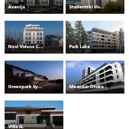
Avenija
Studentski dom Nedžarići
Novi Volvox City Kvart
Park Lake
Greenpark Symphony Office Building
Meandar Otoka
Villa A.