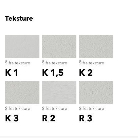
Teksture
clear
Šifra teksture
Šifra teksture
Šifra teksture
K 1
K 1,5
K 2
Šifra teksture
color_name
Šifra teksture
Šifra teksture
Šifra teksture
K 3
R 2
R 3