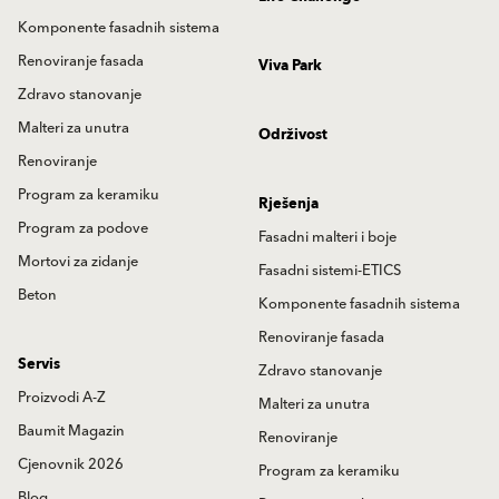
Komponente fasadnih sistema
Renoviranje fasada
Viva Park
Zdravo stanovanje
Malteri za unutra
Održivost
Renoviranje
Program za keramiku
Rješenja
Program za podove
Fasadni malteri i boje
Mortovi za zidanje
Fasadni sistemi-ETICS
Beton
Komponente fasadnih sistema
Renoviranje fasada
Servis
Zdravo stanovanje
Proizvodi A-Z
Malteri za unutra
Baumit Magazin
Renoviranje
Cjenovnik 2026
Program za keramiku
Blog