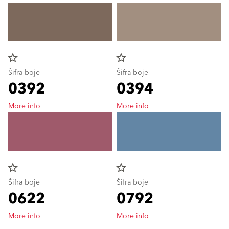
star_border
star_border
Šifra boje
Šifra boje
0392
0394
More info
More info
star_border
star_border
Šifra boje
Šifra boje
0622
0792
More info
More info