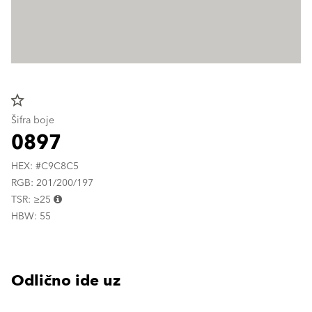
star_border
Šifra boje
0897
HEX: #C9C8C5
RGB: 201/200/197
TSR: ≥25
HBW: 55
Odlično ide uz