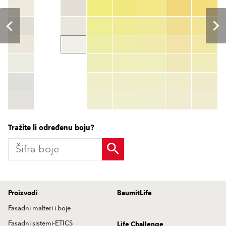
Šifra boje
color_name
HEX:
hex_code
RGB:
rgb_code
TSR:
tsr_code
HBW:
hbw_code
More info
Tražite li određenu boju?
Proizvodi
BaumitLife
Fasadni malteri i boje
Fasadni sistemi-ETICS
Life Challenge