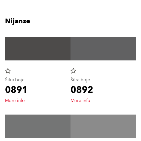
Nijanse
star_border
star_border
Šifra boje
Šifra boje
0891
0892
More info
More info