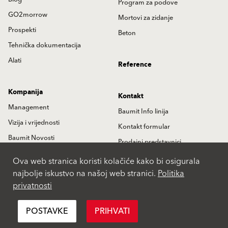
Program za podove
GO2morrow
Mortovi za zidanje
Prospekti
Beton
Tehnička dokumentacija
Alati
Reference
Kompanija
Kontakt
Management
Baumit Info linija
Vizija i vrijednosti
Kontakt formular
Baumit Novosti
Prodajni predstavnici
Istorija
Partneri
Ova web stranica koristi kolačiće kako bi osigurala
najbolje iskustvo na našoj web stranici.
Politika
Lokacije
privatnosti
International
POSTAVKE
PRIHVATI
Pravila privatnosti