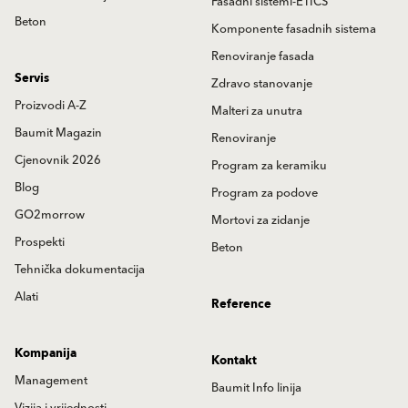
Fasadni sistemi-ETICS
Beton
Komponente fasadnih sistema
Renoviranje fasada
Servis
Zdravo stanovanje
Proizvodi A-Z
Malteri za unutra
Baumit Magazin
Renoviranje
Cjenovnik 2026
Program za keramiku
Blog
Program za podove
GO2morrow
Mortovi za zidanje
Prospekti
Beton
Tehnička dokumentacija
Alati
Reference
Kompanija
Kontakt
Management
Baumit Info linija
Vizija i vrijednosti