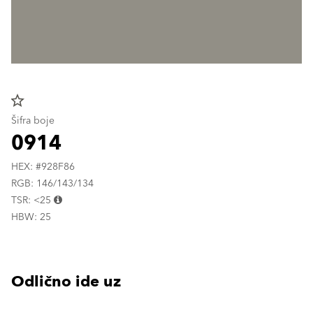
star_border
Šifra boje
0914
HEX: #928F86
RGB: 146/143/134
TSR: <25
HBW: 25
Odlično ide uz