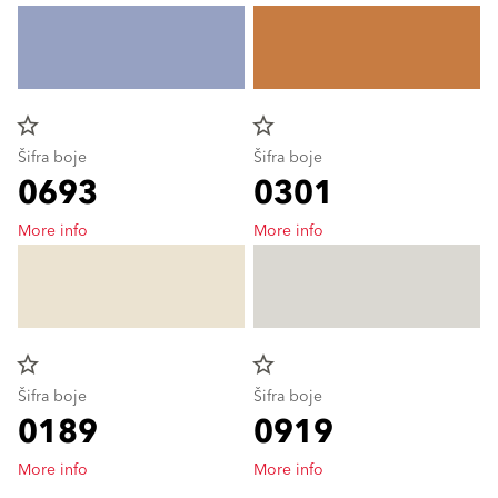
star_border
star_border
Šifra boje
Šifra boje
0693
0301
More info
More info
star_border
star_border
Šifra boje
Šifra boje
0189
0919
More info
More info