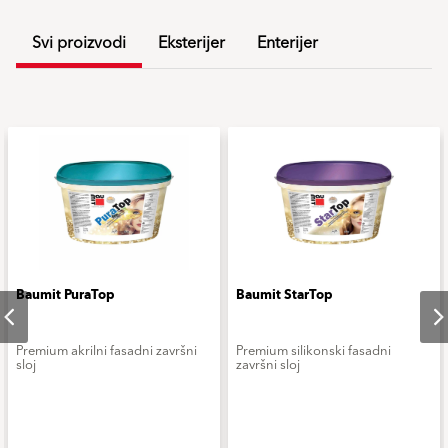
Svi proizvodi
Eksterijer
Enterijer
Baumit PuraTop
Baumit StarTop
Premium akrilni fasadni završni
Premium silikonski fasadni
sloj
završni sloj