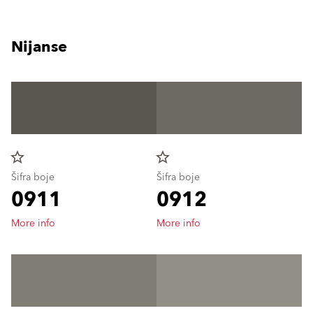
Nijanse
star_border
star_border
Šifra boje
Šifra boje
0911
0912
More info
More info