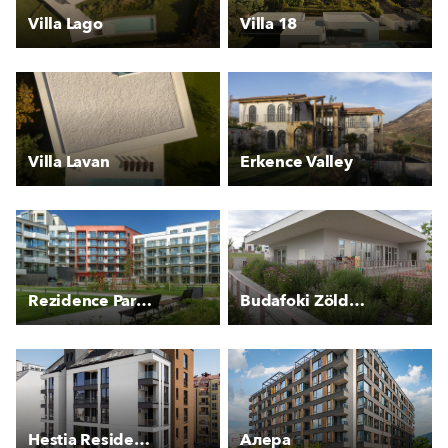
Villa Lago
Villa 18
Villa Lavan
Erkence Valley
Rezidence Parková čtvrť (blok I.)
Budafoki Zöldike bölcsőde
Hestia Residence Lyulin
Алера