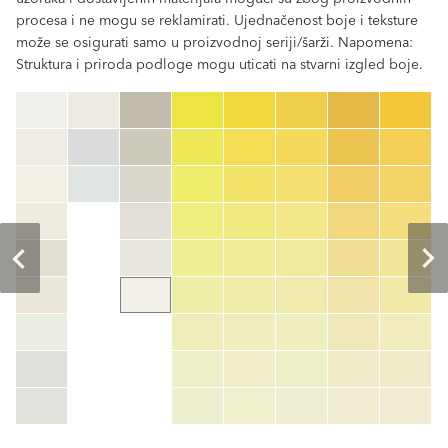
procesa i ne mogu se reklamirati. Ujednačenost boje i teksture
može se osigurati samo u proizvodnoj seriji/šarži. Napomena:
Struktura i priroda podloge mogu uticati na stvarni izgled boje.
clear
Šifra boje
color_name
HEX:
hex_code
RGB:
rgb_code
TSR:
tsr_code
HBW:
hbw_code
More info