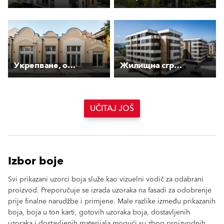
Укрепване, основен ремонт и реставрация на фасада към ул. "Г. С. Раковски"
Жилищна сграда Алвера
UČITAJ JOŠ
Izbor boje
Svi prikazani uzorci boja služe kao vizuelni vodič za odabrani
proizvod. Preporučuje se izrada uzoraka na fasadi za odobrenje
prije finalne narudžbe i primjene. Male razlike između prikazanih
boja, boja u ton karti, gotovih uzoraka boja, dostavljenih
uzoraka i dostavljenih materijala mogući su zbog proizvodnih