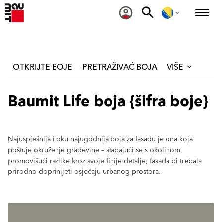
OTKRIJTE BOJE
PRETRAŽIVAĆ BOJA
VIŠE
Baumit Life boja {šifra boje}
Najuspješnija i oku najugodnija boja za fasadu je ona koja
poštuje okruženje građevine – stapajući se s okolinom,
promovišući razlike kroz svoje finije detalje, fasada bi trebala
prirodno doprinijeti osjećaju urbanog prostora.