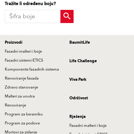
Tražite li određenu boju?
Proizvodi
BaumitLife
Fasadni malteri i boje
Fasadni sistemi-ETICS
Life Challenge
Komponente fasadnih sistema
Renoviranje fasada
Viva Park
Zdravo stanovanje
Malteri za unutra
Održivost
Renoviranje
Program za keramiku
Rješenja
Program za podove
Fasadni malteri i boje
Mortovi za zidanje