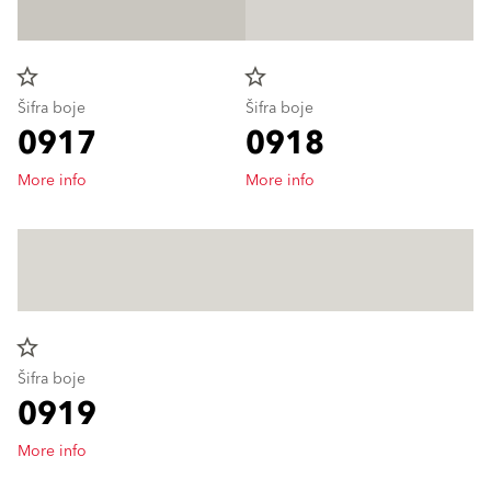
star_border
star_border
Šifra boje
Šifra boje
0917
0918
More info
More info
star_border
Šifra boje
0919
More info