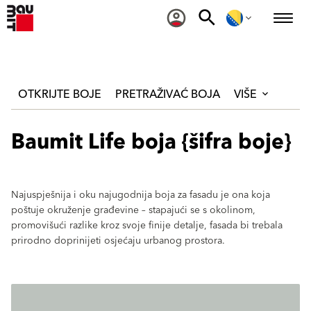
OTKRIJTE BOJE
PRETRAŽIVAĆ BOJA
VIŠE
Baumit Life boja {šifra boje}
Najuspješnija i oku najugodnija boja za fasadu je ona koja
poštuje okruženje građevine – stapajući se s okolinom,
promovišući razlike kroz svoje finije detalje, fasada bi trebala
prirodno doprinijeti osjećaju urbanog prostora.