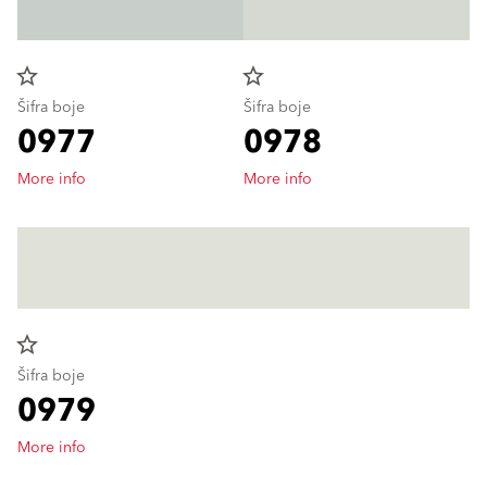
star_border
star_border
Šifra boje
Šifra boje
0977
0978
More info
More info
star_border
Šifra boje
0979
More info