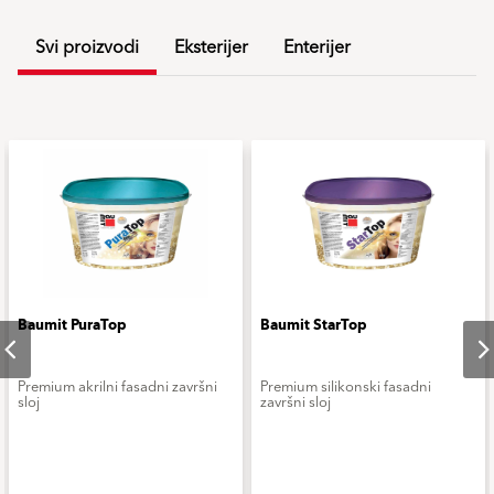
Svi proizvodi
Eksterijer
Enterijer
Baumit PuraTop
Baumit StarTop
Premium akrilni fasadni završni
Premium silikonski fasadni
sloj
završni sloj