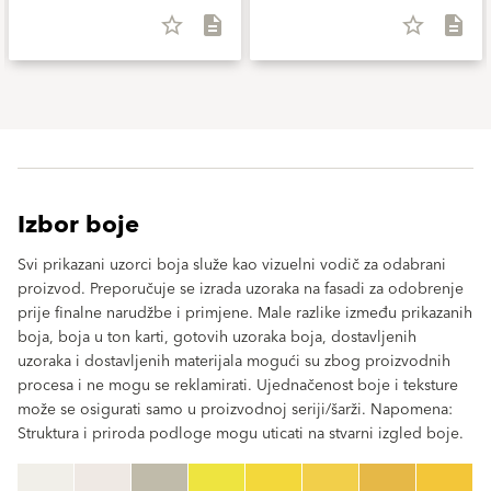
star_border
description
star_border
description
Izbor boje
Svi prikazani uzorci boja služe kao vizuelni vodič za odabrani
proizvod. Preporučuje se izrada uzoraka na fasadi za odobrenje
prije finalne narudžbe i primjene. Male razlike između prikazanih
boja, boja u ton karti, gotovih uzoraka boja, dostavljenih
uzoraka i dostavljenih materijala mogući su zbog proizvodnih
procesa i ne mogu se reklamirati. Ujednačenost boje i teksture
može se osigurati samo u proizvodnoj seriji/šarži. Napomena:
Struktura i priroda podloge mogu uticati na stvarni izgled boje.
clear