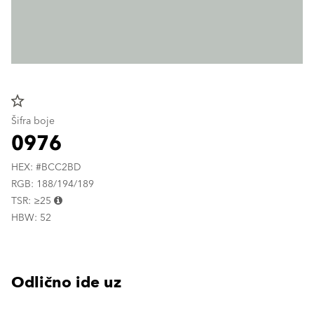
star_border
Šifra boje
0976
HEX: #BCC2BD
RGB: 188/194/189
TSR: ≥25
HBW: 52
Odlično ide uz