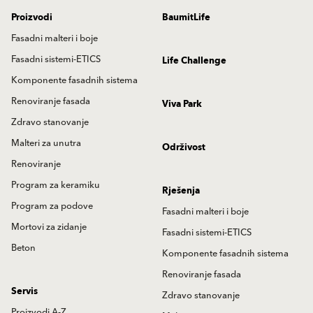
Proizvodi
BaumitLife
Fasadni malteri i boje
Fasadni sistemi-ETICS
Life Challenge
Komponente fasadnih sistema
Renoviranje fasada
Viva Park
Zdravo stanovanje
Malteri za unutra
Održivost
Renoviranje
Program za keramiku
Rješenja
Program za podove
Fasadni malteri i boje
Mortovi za zidanje
Fasadni sistemi-ETICS
Beton
Komponente fasadnih sistema
Renoviranje fasada
Servis
Zdravo stanovanje
Proizvodi A-Z