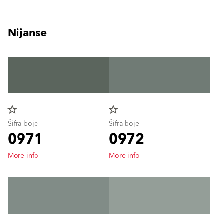
Nijanse
star_border
star_border
Šifra boje
Šifra boje
0971
0972
More info
More info