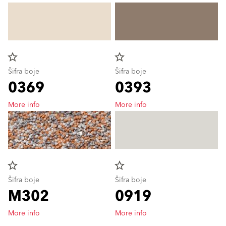
star_border
star_border
Šifra boje
Šifra boje
0369
0393
More info
More info
star_border
star_border
Šifra boje
Šifra boje
M302
0919
More info
More info