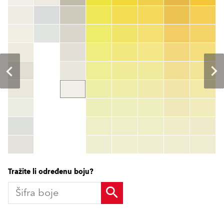
Šifra boje
color_name
HEX:
hex_code
RGB:
rgb_code
TSR:
tsr_code
HBW:
hbw_code
More info
Tražite li određenu boju?