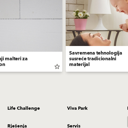
Savremena tehnologija
ji malteri za
susreće tradicionalni
on
materijal
star_border
Life Challenge
Viva Park
Rješenja
Servis