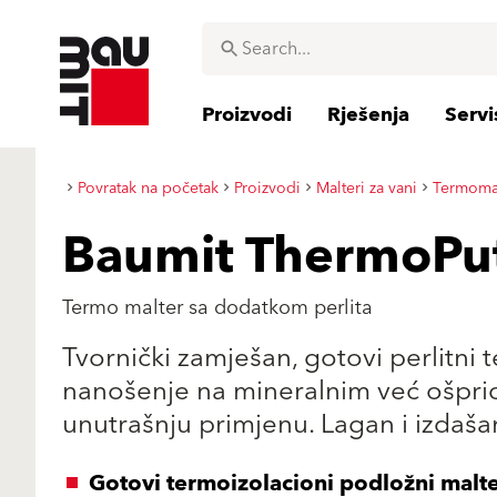
Proizvodi
Rješenja
Servi
Povratak na početak
Proizvodi
Malteri za vani
Termomal
Baumit ThermoPu
Termo malter sa dodatkom perlita
Tvornički zamješan, gotovi perlitni 
nanošenje na mineralnim već ošpri
unutrašnju primjenu. Lagan i izdašan
Gotovi termoizolacioni podložni malt