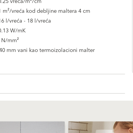
 0.25 vreća/m²/cm
1 m²/vreća kod debljine maltera 4 cm
16 l/vreća - 18 l/vreća
 0.13 W/mK
5 N/mm²
40 mm vani kao termoizolacioni malter