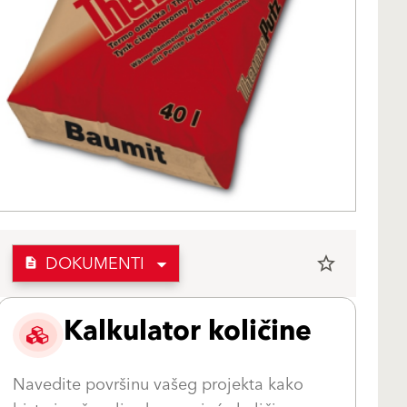
DOKUMENTI
star_border
description
Kalkulator količine
Navedite površinu vašeg projekta kako