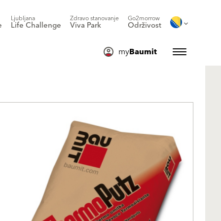
Ljubljana
Zdravo stanovanje
Go2morrow
e
Life Challenge
Viva Park
Održivost
my
Baumit