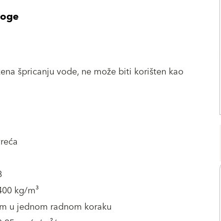
loge
ena špricanju vode, ne može biti korišten kao
vreća
8
 400 kg/m³
m u jednom radnom koraku