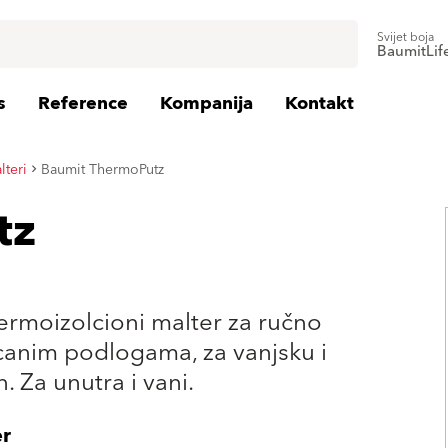
Svijet boja
BaumitLif
s
Reference
Kompanija
Kontakt
teri
Baumit ThermoPutz
tz
termoizolcioni malter za ručno
canim podlogama, za vanjsku i
. Za unutra i vani.
er