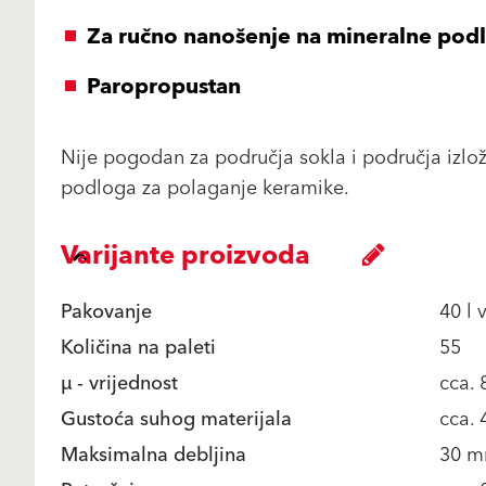
Za ručno nanošenje na mineralne pod
Paropropustan
Nije pogodan za područja sokla i područja izlož
podloga za polaganje keramike.
Varijante proizvoda
Pakovanje
40 l 
Količina na paleti
55
μ - vrijednost
cca. 
Gustoća suhog materijala
cca.
Maksimalna debljina
30 m