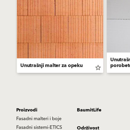
Unutrašn
Unutrašnji malter za opeku
porobet
star_border
star_border
Proizvodi
BaumitLife
Fasadni malteri i boje
Fasadni sistemi-ETICS
Održivost