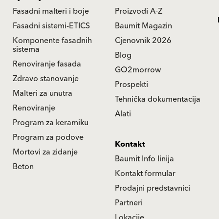
Fasadni malteri i boje
Proizvodi A-Z
Fasadni sistemi-ETICS
Baumit Magazin
Komponente fasadnih
Cjenovnik 2026
sistema
Blog
Renoviranje fasada
GO2morrow
Zdravo stanovanje
Prospekti
Malteri za unutra
Tehnička dokumentacija
Renoviranje
Alati
Program za keramiku
Program za podove
Kontakt
Mortovi za zidanje
Baumit Info linija
Beton
Kontakt formular
Prodajni predstavnici
Partneri
Lokacije