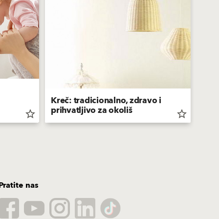
Kreč: tradicionalno, zdravo i
Kako
prihvatljivo za okoliš
mal
star_border
star_border
Pratite nas