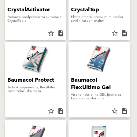
CrystalActivator
CrystalTop
Premium predpremaz za aktiviranje
Ekstra otporni premium mineralni
CrystalTop-a
završni fasadni malter
star_border
description
star_border
description
Baumacol Protect
Baumacol
FlexUltimo Gel
Jednokomponentna, fleksibilna
hidroizolacijska masa
Visoko fleksibilno GEL ljepilo za
keramiku sa vlaknima
star_border
description
star_border
description