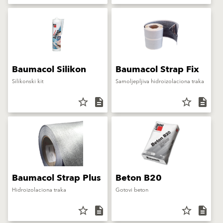
Baumacol Silikon
Baumacol Strap Fix
Silikonski kit
Samoljepljiva hidroizolaciona traka
star_border
description
star_border
description
Baumacol Strap Plus
Beton B20
Hidroizolaciona traka
Gotovi beton
star_border
description
star_border
description