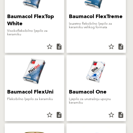
Baumacol FlexTop
Baumacol FlexTreme
White
Izuzetno fleksibilno ljepilo za
keramiku velikog formata
Visokofleksibilno ljepilo za
keramiku
star_border
description
star_border
description
Baumacol FlexUni
Baumacol One
Fleksibilno ljepilo za keramiku
Ljepilo za unutrašnju upojnu
keramiku
star_border
description
star_border
description