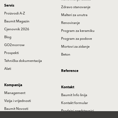
Servis
Zdravo stanovanje
Proizvodi A-Z
Malteri za unutra
Baumit Magazin
Renoviranje
Cjenovnik 2026
Program za keramiku
Blog
Program za podove
GO2morrow
Mortovi za zidanje
Prospekti
Beton
Tehnička dokumentacija
Alati
Reference
Kompanija
Kontakt
Management
Baumit Info linija
Vizija i vrijednosti
Kontakt formular
Baumit Novosti
Prodajni predstavnici
Istorija