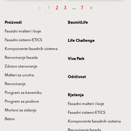
1
2
3
7
Proizvodi
BaumitLife
Fasadni malteri i boje
Fasadni sistemi-ETICS
Life Challenge
Komponente fasadnih sistema
Renoviranje fasada
Viva Park
Zdravo stanovanje
Malteri za unutra
Održivost
Renoviranje
Program za keramiku
Rješenja
Program za podove
Fasadni malteri i boje
Mortovi za zidanje
Fasadni sistemi-ETICS
Beton
Komponente fasadnih sistema
Renoviranje fasada