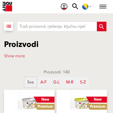
list
Proizvodi
Show more
Proizvodi: 140
Sve
A-F
G-L
M-R
S-Z
New
New
Premium
Premium