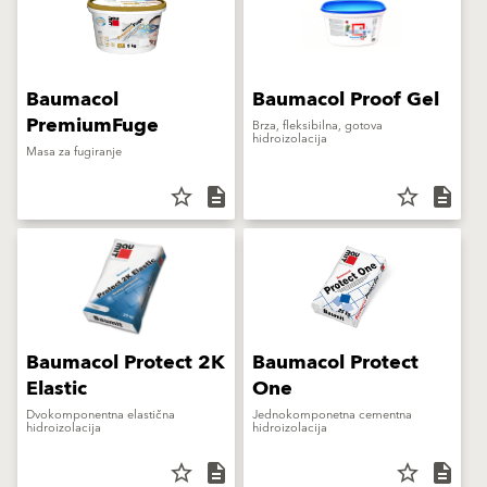
Baumacol
Baumacol Proof Gel
PremiumFuge
Brza, fleksibilna, gotova
hidroizolacija
Masa za fugiranje
star_border
description
star_border
description
Baumacol Protect 2K
Baumacol Protect
Elastic
One
Dvokomponentna elastična
Jednokomponetna cementna
hidroizolacija
hidroizolacija
star_border
description
star_border
description