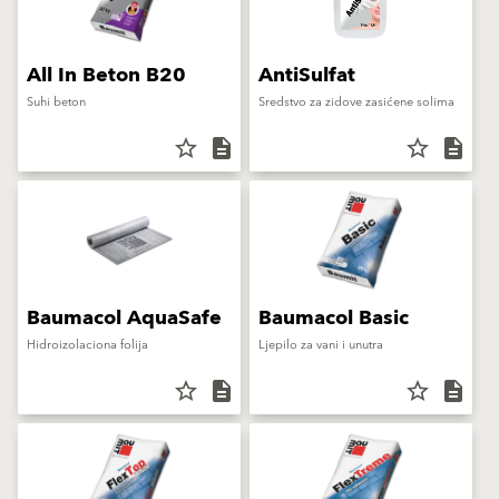
All In Beton B20
AntiSulfat
Suhi beton
Sredstvo za zidove zasićene solima
star_border
description
star_border
description
Baumacol AquaSafe
Baumacol Basic
Hidroizolaciona folija
Ljepilo za vani i unutra
star_border
description
star_border
description