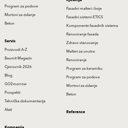
Program za podove
Fasadni malteri i boje
Mortovi za zidanje
Fasadni sistemi-ETICS
Beton
Komponente fasadnih sistema
Renoviranje fasada
Servis
Zdravo stanovanje
Proizvodi A-Z
Malteri za unutra
Baumit Magazin
Renoviranje
Cjenovnik 2026
Program za keramiku
Blog
Program za podove
GO2morrow
Mortovi za zidanje
Prospekti
Beton
Tehnička dokumentacija
Alati
Reference
Kompanija