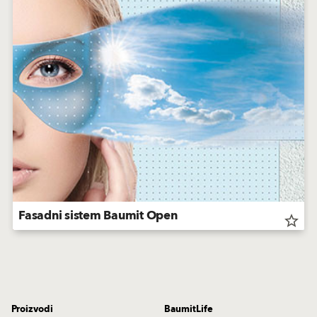
Fasadni sistem Baumit Open
star_border
Proizvodi
BaumitLife