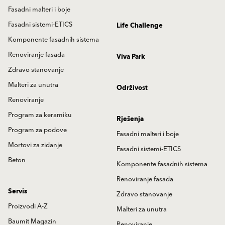
Fasadni malteri i boje
Fasadni sistemi-ETICS
Life Challenge
Komponente fasadnih sistema
Renoviranje fasada
Viva Park
Zdravo stanovanje
Malteri za unutra
Održivost
Renoviranje
Program za keramiku
Rješenja
Program za podove
Fasadni malteri i boje
Mortovi za zidanje
Fasadni sistemi-ETICS
Beton
Komponente fasadnih sistema
Renoviranje fasada
Servis
Zdravo stanovanje
Proizvodi A-Z
Malteri za unutra
Baumit Magazin
Renoviranje