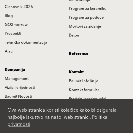
Cjenovnik 2026
Program za keramiku
Blog
Program za podove
GO2morrow
Mortovi za zidanje
Prospekti
Beton
Tehnička dokumentacija
Alati
Reference
Kompanija
Kontakt
Management
Baumit Info linija
Vizija i vrijednosti
Kontakt formular
Baumit Novosti
Prodajni predstavnici
Istorija
Partneri
Ova web stranica koristi kolačiće kako bi osigurala
najbolje iskustvo na našoj web stranici.
Politika
Lokacije
privatnosti
International