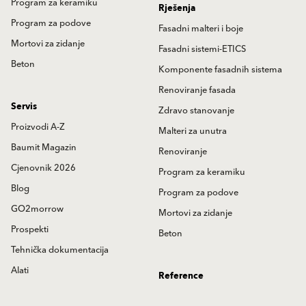
Program za keramiku
Rješenja
Program za podove
Fasadni malteri i boje
Mortovi za zidanje
Fasadni sistemi-ETICS
Beton
Komponente fasadnih sistema
Renoviranje fasada
Servis
Zdravo stanovanje
Proizvodi A-Z
Malteri za unutra
Baumit Magazin
Renoviranje
Cjenovnik 2026
Program za keramiku
Blog
Program za podove
GO2morrow
Mortovi za zidanje
Prospekti
Beton
Tehnička dokumentacija
Alati
Reference