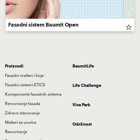
Fasadni sistem Baumit Open
star_border
Proizvodi
BaumitLife
Fasadni malteri i boje
Fasadni sistemi-ETICS
Life Challenge
Komponente fasadnih sistema
Renoviranje fasada
Viva Park
Zdravo stanovanje
Malteri za unutra
Održivost
Renoviranje