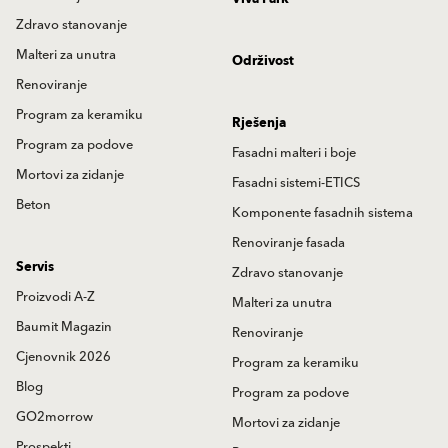
Zdravo stanovanje
Malteri za unutra
Održivost
Renoviranje
Program za keramiku
Rješenja
Program za podove
Fasadni malteri i boje
Mortovi za zidanje
Fasadni sistemi-ETICS
Beton
Komponente fasadnih sistema
Renoviranje fasada
Servis
Zdravo stanovanje
Proizvodi A-Z
Malteri za unutra
Baumit Magazin
Renoviranje
Cjenovnik 2026
Program za keramiku
Blog
Program za podove
GO2morrow
Mortovi za zidanje
Prospekti