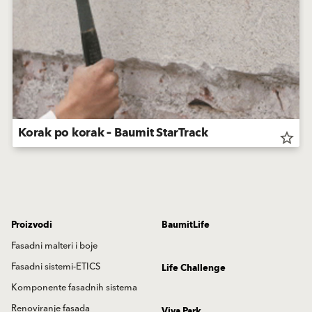
Korak po korak – Baumit StarTrack
star_border
Proizvodi
BaumitLife
Fasadni malteri i boje
Fasadni sistemi-ETICS
Life Challenge
Komponente fasadnih sistema
Renoviranje fasada
Viva Park