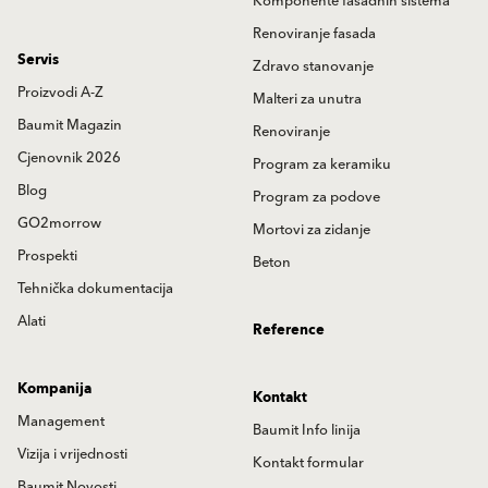
Komponente fasadnih sistema
Renoviranje fasada
Servis
Zdravo stanovanje
Proizvodi A-Z
Malteri za unutra
Baumit Magazin
Renoviranje
Cjenovnik 2026
Program za keramiku
Blog
Program za podove
GO2morrow
Mortovi za zidanje
Prospekti
Beton
Tehnička dokumentacija
Alati
Reference
Kompanija
Kontakt
Management
Baumit Info linija
Vizija i vrijednosti
Kontakt formular
Baumit Novosti