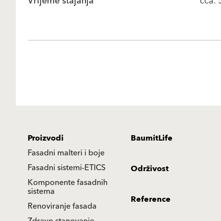
Vrijeme stajanja
cca. 
Proizvodi
BaumitLife
Fasadni malteri i boje
Fasadni sistemi-ETICS
Održivost
Komponente fasadnih
sistema
Reference
Renoviranje fasada
Zdravo stanovanje