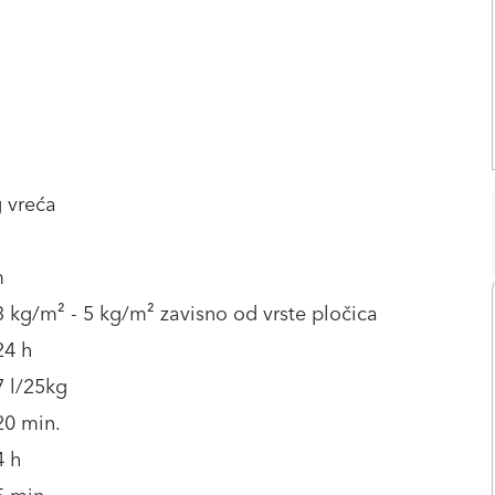
 vreća
m
3 kg/m² - 5 kg/m² zavisno od vrste pločica
24 h
7 l/25kg
20 min.
4 h