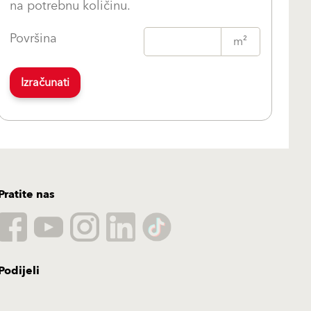
na potrebnu količinu.
Površina
m²
Izračunati
Pratite nas
Podijeli