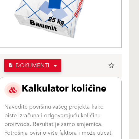
DOKUMENTI
star_border
description
Kalkulator količine
Navedite površinu vašeg projekta kako
biste izračunali odgovarajuću količinu
proizvoda. Rezultat je samo smjernica.
Potrošnja ovisi o više faktora i može uticati