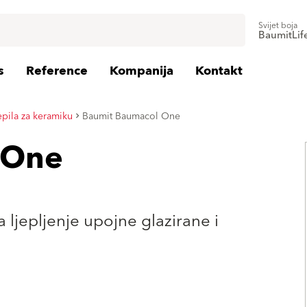
Svijet boja
BaumitLif
s
Reference
Kompanija
Kontakt
epila za keramiku
Baumit Baumacol One
 One
 ljepljenje upojne glazirane i