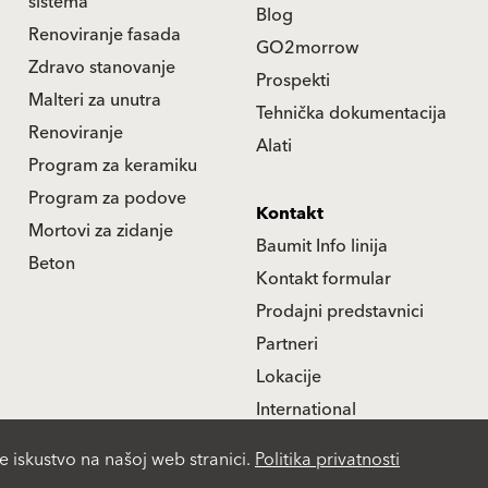
sistema
Blog
Renoviranje fasada
GO2morrow
Zdravo stanovanje
Prospekti
Malteri za unutra
Tehnička dokumentacija
Renoviranje
Alati
Program za keramiku
Program za podove
Kontakt
Mortovi za zidanje
Baumit Info linija
Beton
Kontakt formular
Prodajni predstavnici
Partneri
Lokacije
International
e iskustvo na našoj web stranici.
Politika privatnosti