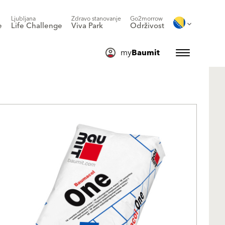
Ljubljana
Zdravo stanovanje
Go2morrow
e
Life Challenge
Viva Park
Održivost
my
Baumit