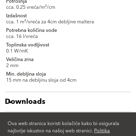
Potrošnja
cca. 0.25 vreća/m²/cm
Izdašnost
cca. 1 m²/vreća za 4cm debljine maltera
Potrebna količina vode
cca. 16 l/vreća
Toplinska vodljivost
0.1 W/mK
Veličina zrna
2 mm
Min. debljina sloja
15 mm na debljinu sloja od 4cm
Downloads
Kalkulator količine
Ova web stranica koristi kolačiće kako bi osigurala
najbolje iskustvo na našoj web stranici.
Politika