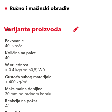
Ručno i mašinski obradiv
Varijante proizvoda
Pakovanje
40 l vreća
Količina na paleti
40
W vrijednost
> 0.4 kg/(m².h0,5) W0
Gustoća suhog materijala
< 400 kg/m³
Maksimalna debljina
30 mm po radnom koraku
Reakcija na požar
A1