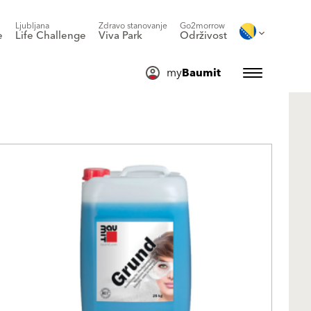
Ljubljana
Zdravo stanovanje
Go2morrow
e
Life Challenge
Viva Park
Održivost
my
Baumit