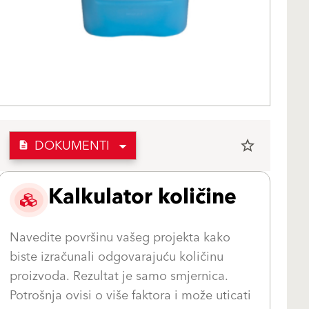
DOKUMENTI
star_border
description
Kalkulator količine
Navedite površinu vašeg projekta kako
biste izračunali odgovarajuću količinu
proizvoda. Rezultat je samo smjernica.
Potrošnja ovisi o više faktora i može uticati