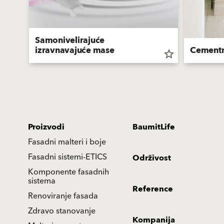
Samonivelirajuće
izravnavajuće mase
Cementni
star_border
star_border
Proizvodi
BaumitLife
Fasadni malteri i boje
Fasadni sistemi-ETICS
Održivost
Komponente fasadnih
sistema
Reference
Renoviranje fasada
Zdravo stanovanje
Kompanija