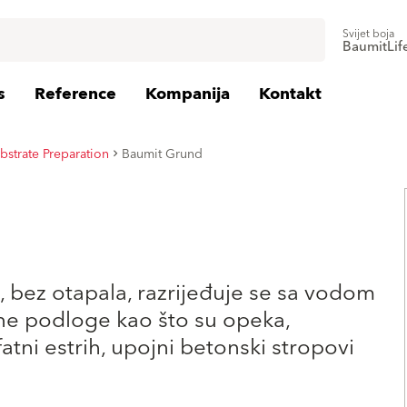
Svijet boja
BaumitLif
s
Reference
Kompanija
Kontakt
bstrate Preparation
Baumit Grund
, bez otapala, razrijeđuje se sa vodom
ne podloge kao što su opeka,
atni estrih, upojni betonski stropovi