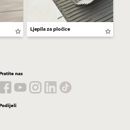
Kako
Ljepila za pločice
kupa
star_border
star_border
Pratite nas
Podijeli