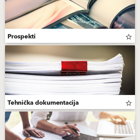
Prospekti
star_border
Tehnička dokumentacija
star_border