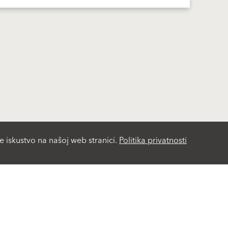
e iskustvo na našoj web stranici.
Politika privatnosti
Life Challenge
Viva Park
Rješenja
Servis