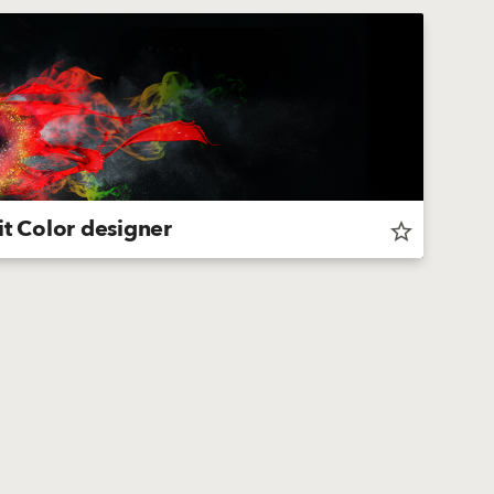
t Color designer
star_border