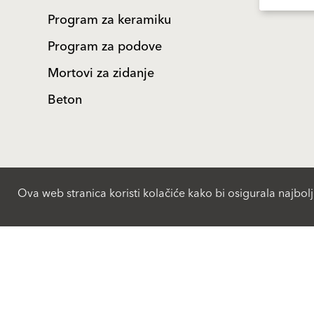
Program za keramiku
Program za podove
Mortovi za zidanje
Beton
Ova web stranica koristi kolačiće kako bi osigurala najbolj
Proizvodi
BaumitLife
Fasadni malteri i boje
Fasadni sistemi-ETICS
Održivost
Komponente fasadnih