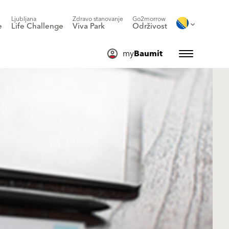
Ljubljana
Zdravo stanovanje
Go2morrow
e
Life Challenge
Viva Park
Održivost
my
Baumit