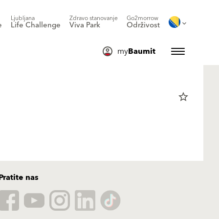
Ljubljana
Zdravo stanovanje
Go2morrow
e
Life Challenge
Viva Park
Održivost
my
Baumit
star_border
Pratite nas