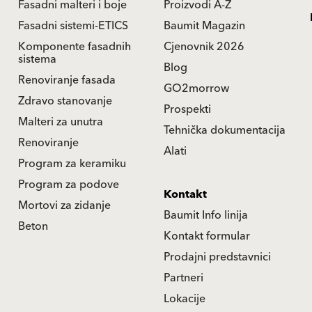
Fasadni malteri i boje
Proizvodi A-Z
Fasadni sistemi-ETICS
Baumit Magazin
Komponente fasadnih
Cjenovnik 2026
sistema
Blog
Renoviranje fasada
GO2morrow
Zdravo stanovanje
Prospekti
Malteri za unutra
Tehnička dokumentacija
Renoviranje
Alati
Program za keramiku
Program za podove
Kontakt
Mortovi za zidanje
Baumit Info linija
Beton
Kontakt formular
Prodajni predstavnici
Partneri
Lokacije