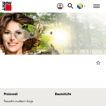
star_border
Proizvodi
BaumitLife
Fasadni malteri i boje