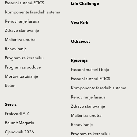
Fasadni sistemi-ETICS
Life Challenge
Komponente fasadnih sistema
Renoviranje fasada
Viva Park
Zdravo stanovanje
Malteri za unutra
Održivost
Renoviranje
Program za keramiku
Rješenja
Program za podove
Fasadni malteri i boje
Mortovi za zidanje
Fasadni sistemi-ETICS
Beton
Komponente fasadnih sistema
Renoviranje fasada
Servis
Zdravo stanovanje
Proizvodi A-Z
Malteri za unutra
Baumit Magazin
Renoviranje
Cjenovnik 2026
Program za keramiku