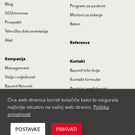
Blog
Program za podove
GO2morrow
Mortovi za zidanje
Prospekti
Beton
Tehnička dokumentacija
Alati
Reference
Kompanija
Kontakt
Management
Baumit Info linija
Vizija i vrijednosti
Kontakt formular
Baumit Novosti
Prodajni predstavnici
Istorija
Partneri
Ova web stranica koristi kolačiće kako bi osigurala
najbolje iskustvo na našoj web stranici.
Politika
Lokacije
privatnosti
International
POSTAVKE
PRIHVATI
Pravila privatnosti