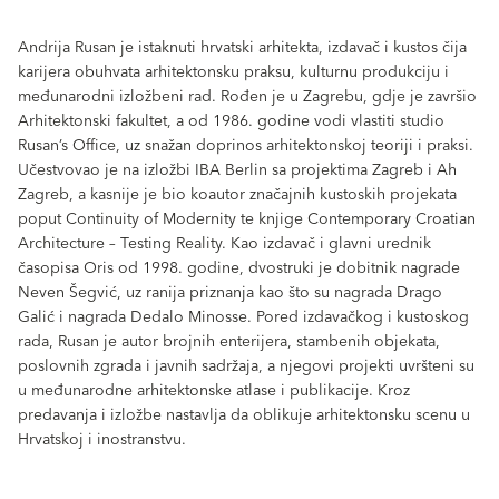
Andrija Rusan je istaknuti hrvatski arhitekta, izdavač i kustos čija
karijera obuhvata arhitektonsku praksu, kulturnu produkciju i
međunarodni izložbeni rad. Rođen je u Zagrebu, gdje je završio
Arhitektonski fakultet, a od 1986. godine vodi vlastiti studio
Rusan’s Office, uz snažan doprinos arhitektonskoj teoriji i praksi.
Učestvovao je na izložbi IBA Berlin sa projektima Zagreb i Ah
Zagreb, a kasnije je bio koautor značajnih kustoskih projekata
poput Continuity of Modernity te knjige Contemporary Croatian
Architecture – Testing Reality. Kao izdavač i glavni urednik
časopisa Oris od 1998. godine, dvostruki je dobitnik nagrade
Neven Šegvić, uz ranija priznanja kao što su nagrada Drago
Galić i nagrada Dedalo Minosse. Pored izdavačkog i kustoskog
rada, Rusan je autor brojnih enterijera, stambenih objekata,
poslovnih zgrada i javnih sadržaja, a njegovi projekti uvršteni su
u međunarodne arhitektonske atlase i publikacije. Kroz
predavanja i izložbe nastavlja da oblikuje arhitektonsku scenu u
Hrvatskoj i inostranstvu.