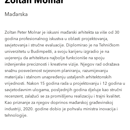
Zoltán Molnár
Mađarska
Zoltan Peter Molnar je iskusni mađarski arhitekta sa više od 30
godina profesionalnog iskustva u oblasti projektovanja,
savjetovanja i stručne evaluacije. Diplomirao je na Tehničkom
univerzitetu u Budimpešti, a svoju karijeru izgradio je na
uvjerenju da arhitektura najbolje funkcioniše na spoju
inženjerske preciznosti i kreativne vizije. Njegov rad odražava
snažnu posvećenost svjesnom planiranju, razumijevanju
materijala i stalnom unapređenju ustaljenih arhitektonskih
vrijednosti. Nakon 15 godina rada u projektovanju i 12 godina u
savjetodavnim ulogama, posljednjih godina djeluje kao stručni
recenzent, zalažući se za promišljenu realizaciju i trajni kvalitet.
Kao priznanje za njegov doprinos mađarskoj građevinskoj
industriji, 2020. godine dobio je pohvalu ministra inovacija i
tehnologije.