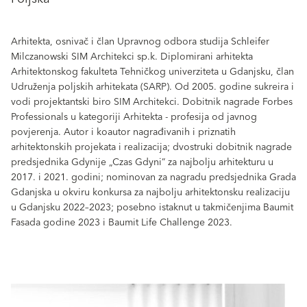
Arhitekta, osnivač i član Upravnog odbora studija Schleifer
Milczanowski SIM Architekci sp.k. Diplomirani arhitekta
Arhitektonskog fakulteta Tehničkog univerziteta u Gdanjsku, član
Udruženja poljskih arhitekata (SARP). Od 2005. godine sukreira i
vodi projektantski biro SIM Architekci. Dobitnik nagrade Forbes
Professionals u kategoriji Arhitekta - profesija od javnog
povjerenja. Autor i koautor nagrađivanih i priznatih
arhitektonskih projekata i realizacija; dvostruki dobitnik nagrade
predsjednika Gdynije „Czas Gdyni” za najbolju arhitekturu u
2017. i 2021. godini; nominovan za nagradu predsjednika Grada
Gdanjska u okviru konkursa za najbolju arhitektonsku realizaciju
u Gdanjsku 2022–2023; posebno istaknut u takmičenjima Baumit
Fasada godine 2023 i Baumit Life Challenge 2023.