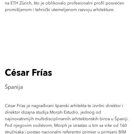
na ETH Zürich, što je oblikovalo profesionalni profil posvećen
promišljenom i tehnički utemeljenom razvoju arhitekture.
César Frías
Španija
César Frías je nagrađivani španski arhitekta te izvršni direktor i
direktor dizajna studija Morph Estudio, jednog od
najinovativnijih multidisciplinarnih arhitektonskih biroa u Španiji.
Pod njegovim vodstvom, Morph je izrastao u tim sa više od 160
stručnjaka i postao nacionalni referentni primjer u primjeni BIM