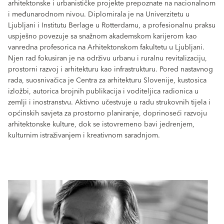
arhitektonske i urbanističke projekte prepoznate na nacionalnom
i međunarodnom nivou. Diplomirala je na Univerzitetu u
Ljubljani i Institutu Berlage u Rotterdamu, a profesionalnu praksu
uspješno povezuje sa snažnom akademskom karijerom kao
vanredna profesorica na Arhitektonskom fakultetu u Ljubljani.
Njen rad fokusiran je na održivu urbanu i ruralnu revitalizaciju,
prostorni razvoj i arhitekturu kao infrastrukturu. Pored nastavnog
rada, suosnivačica je Centra za arhitekturu Slovenije, kustosica
izložbi, autorica brojnih publikacija i voditeljica radionica u
zemlji i inostranstvu. Aktivno učestvuje u radu strukovnih tijela i
općinskih savjeta za prostorno planiranje, doprinoseći razvoju
arhitektonske kulture, dok se istovremeno bavi jedrenjem,
kulturnim istraživanjem i kreativnom saradnjom.