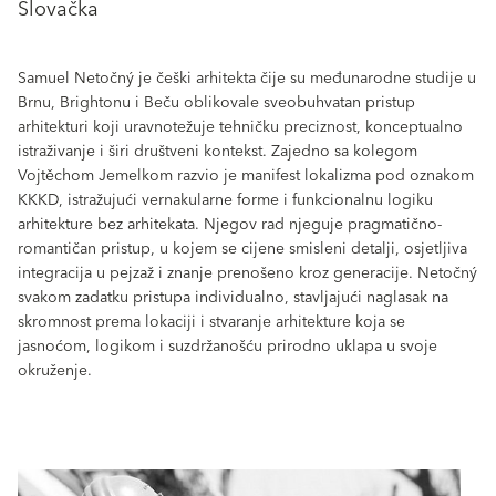
Slovačka
Samuel Netočný je češki arhitekta čije su međunarodne studije u
Brnu, Brightonu i Beču oblikovale sveobuhvatan pristup
arhitekturi koji uravnotežuje tehničku preciznost, konceptualno
istraživanje i širi društveni kontekst. Zajedno sa kolegom
Vojtěchom Jemelkom razvio je manifest lokalizma pod oznakom
KKKD, istražujući vernakularne forme i funkcionalnu logiku
arhitekture bez arhitekata. Njegov rad njeguje pragmatično-
romantičan pristup, u kojem se cijene smisleni detalji, osjetljiva
integracija u pejzaž i znanje prenošeno kroz generacije. Netočný
svakom zadatku pristupa individualno, stavljajući naglasak na
skromnost prema lokaciji i stvaranje arhitekture koja se
jasnoćom, logikom i suzdržanošću prirodno uklapa u svoje
okruženje.