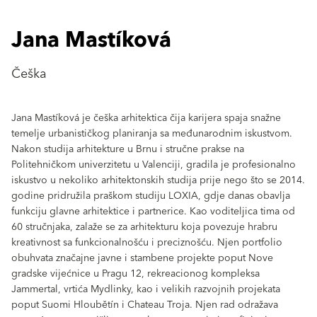
Jana Mastíková
Češka
Jana Mastíková je češka arhitektica čija karijera spaja snažne
temelje urbanističkog planiranja sa međunarodnim iskustvom.
Nakon studija arhitekture u Brnu i stručne prakse na
Politehničkom univerzitetu u Valenciji, gradila je profesionalno
iskustvo u nekoliko arhitektonskih studija prije nego što se 2014.
godine pridružila praškom studiju LOXIA, gdje danas obavlja
funkciju glavne arhitektice i partnerice. Kao voditeljica tima od
60 stručnjaka, zalaže se za arhitekturu koja povezuje hrabru
kreativnost sa funkcionalnošću i preciznošću. Njen portfolio
obuhvata značajne javne i stambene projekte poput Nove
gradske vijećnice u Pragu 12, rekreacionog kompleksa
Jammertal, vrtića Mydlinky, kao i velikih razvojnih projekata
poput Suomi Hloubětín i Chateau Troja. Njen rad odražava