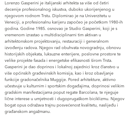
Lorenzo Gasperini je italijanski arhitekta sa više od četiri
decenije profesionalnog iskustva, duboko ukorijenjenog u
njegovom rodnom Trstu. Diplomirao je na Univerzitetu u
Veneciji, a profesionalnu karijeru započeo je početkom 1980-ih
godina. Godine 1985. osnovao je Studio Gasperini, koji je s
vremenom izrastao u multidisciplinarni tim aktivan u
arhitektonskom projektovanju, restauraciji i generalnom
izvođenju radova. Njegov rad obuhvata novogradnju, obnovu
historijskih objekata, luksuzne enterijere, poslovne prostore te
velike projekte fasada i energetske efikasnosti širom Trsta.
Gasperini je dao doprinos i lokalnoj zajednici kroz članstvo u
više općinskih građevinskih komisija, kao i kroz obavljanje
funkcije gradonačelnika Muggije. Pored arhitekture, aktivno
učestvuje u kulturnim i sportskim događajima, doprinosi velikim
gradskim manifestacijama poput regate Barcolana, te njeguje
lične interese u umjetnosti i dugoprugaškom biciklizmu. Njegov
bogat opus odražava trajnu posvećenost kvalitetu, naslijeđu i
građanskom angažmanu.