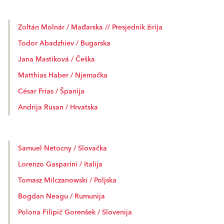
Zoltán Molnár / Mađarska // Presjednik žirija
Todor Abadzhiev / Bugarska
Jana Mastíková / Češka
Matthias Haber / Njemačka
César Frías / Španija
Andrija Rusan / Hrvatska
Samuel Netocny / Slovačka
Lorenzo Gasparini / Italija
Tomasz Milczanowski / Poljska
Bogdan Neagu / Rumunija
Polona Filipič Gorenšek / Slovenija