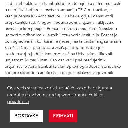
studija arhitekture na Istanbulskoj akademiji likovnih umjetnosti,
u ranoj fazi karijere suosniva kompaniju TE Construction, a
kasnije osniva KG Architecture u Bebeku, gdje i danas vodi
projektantski rad. Njegov međunarodni angažman uključuje
osnivanje kompanija u Rumuniji i Kazahstanu, kao i članstvo u
upravnim odborima kulturnih i strukovnih institucija. Poznat je
po nagrađivanim konkursnim rješenjima te čestim angažmanima
kao član žirija i predavač, a značajan doprinos dao je i
akademskoj zajednici kao predavač na Univerzitetu likovnih
umjetnosti Mimar Sinan. Kao osnivač i prvi predsjednik
organizacije Aura Istanbul te član Upravnog odbora Istanbulske
komore slobodnih arhitekata, i dalje je istaknuti zagovornik
arhitektonske izvrsnosti i kulturnog razvoja.
Ova web stranica koristi kolačiće kako bi osigurala
najbolje iskustvo na našoj web stranici.
Politika
privatnosti
POSTAVKE
PRIHVATI