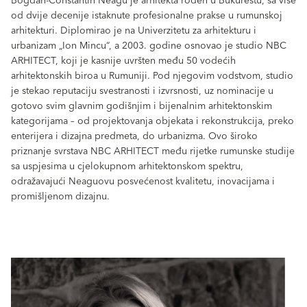
Bogdan-Constantin Neagu je arhitekta rođen u Bukureštu, sa više
od dvije decenije istaknute profesionalne prakse u rumunskoj
arhitekturi. Diplomirao je na Univerzitetu za arhitekturu i
urbanizam „Ion Mincu“, a 2003. godine osnovao je studio NBC
ARHITECT, koji je kasnije uvršten među 50 vodećih
arhitektonskih biroa u Rumuniji. Pod njegovim vodstvom, studio
je stekao reputaciju svestranosti i izvrsnosti, uz nominacije u
gotovo svim glavnim godišnjim i bijenalnim arhitektonskim
kategorijama – od projektovanja objekata i rekonstrukcija, preko
enterijera i dizajna predmeta, do urbanizma. Ovo široko
priznanje svrstava NBC ARHITECT među rijetke rumunske studije
sa uspjesima u cjelokupnom arhitektonskom spektru,
odražavajući Neaguovu posvećenost kvalitetu, inovacijama i
promišljenom dizajnu.