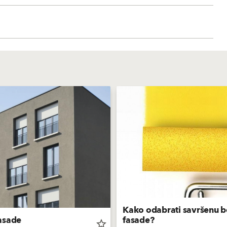
Kako odabrati savršenu b
asade
fasade?
star_border