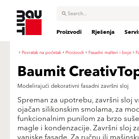
Proizvodi
Rješenja
Servi
Povratak na početak
Proizvodi
Fasadni malteri i boje
F
Baumit CreativTo
Modelirajući dekorativni fasadni završni sloj
Spreman za upotrebu, završni sloj 
ojačan silikonskim smolama, za mode
funkcionalnim punilom za brzo suše
magle i kondenzacije. Završni sloj z
vanjske fasade. Za ručnu ili mašinsk