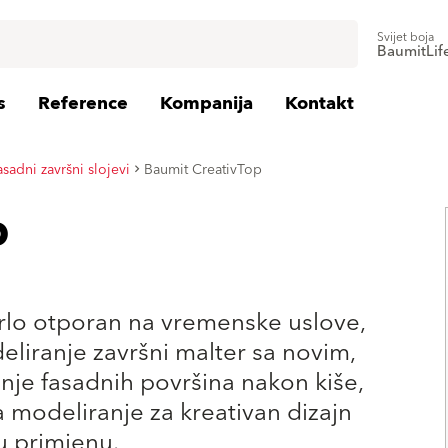
Svijet boja
BaumitLif
s
Reference
Kompanija
Kontakt
asadni završni slojevi
Baumit CreativTop
p
vrlo otporan na vremenske uslove,
liranje završni malter sa novim,
nje fasadnih površina nakon kiše,
a modeliranje za kreativan dizajn
u primjenu.