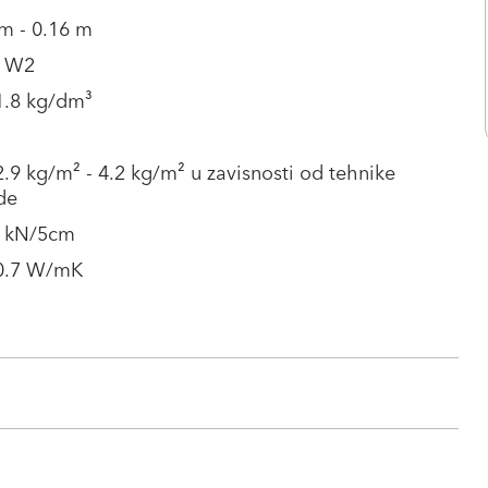
m - 0.16 m
1 W2
1.8 kg/dm³
2.9 kg/m² - 4.2 kg/m² u zavisnosti od tehnike
de
3 kN/5cm
 0.7 W/mK