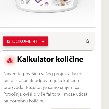
DOKUMENTI
star_border
description
Kalkulator količine
Navedite površinu vašeg projekta kako
biste izračunali odgovarajuću količinu
proizvoda. Rezultat je samo smjernica.
Potrošnja ovisi o više faktora i može uticati
na potrebnu količinu.