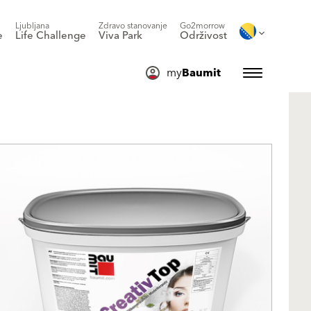
Ljubljana
Zdravo stanovanje
Go2morrow
e
Life Challenge
Viva Park
Održivost
my
Baumit