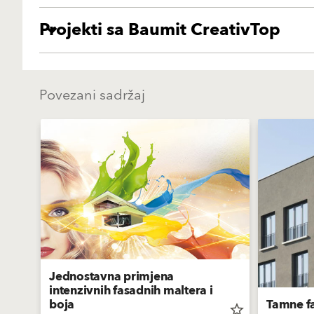
Projekti sa Baumit CreativTop
Povezani sadržaj
Jednostavna primjena
intenzivnih fasadnih maltera i
boja
Tamne f
star_border
star_border