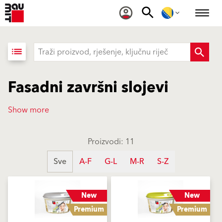
list
Fasadni završni slojevi
Show more
Proizvodi: 11
Sve
A-F
G-L
M-R
S-Z
New
New
Premium
Premium