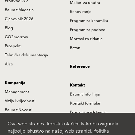
Proizvodi A-Z
Malteri za unutra
Baumit Magazin
Renoviranje
Cjenovnik 2026
Program za keramiku
Blog
Program za podove
GO2morrow
Mortovi za zidanje
Prospekti
Beton
Tehnička dokumentacija
Alati
Reference
Kompanija
Kontakt
Management
Baumit Info linija
Vizija i vrijednosti
Kontakt formular
Baumit Novosti
Prodajni predstavnici
Istorija
Partneri
Ova web stranica koristi kolačiće kako bi osigurala
najbolje iskustvo na našoj web stranici.
Politika
Lokacije