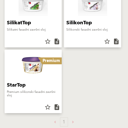
SilikatTop
SilikonTop
Silikatni fasadni završni sloj
Silikonski fasadni završni sloj
star_border
description
star_border
description
Premium
StarTop
Premium silikonski fasadni završni
sloj
star_border
description
1