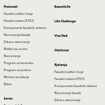
Proizvodi
BaumitLife
Fasadni malteri i boje
Fasadni sistemi-ETICS
Life Challenge
Komponente fasadnih sistema
Renoviranje fasada
Viva Park
Zdravo stanovanje
Malteri za unutra
Održivost
Renoviranje
Program za keramiku
Rješenja
Program za podove
Fasadni malteri i boje
Mortovi za zidanje
Fasadni sistemi-ETICS
Beton
Komponente fasadnih sistema
Renoviranje fasada
Servis
Zdravo stanovanje