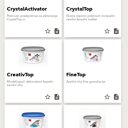
CrystalActivator
CrystalTop
Premium predpremaz za aktiviranje
Ekstra otporni premium mineralni
CrystalTop-a
završni fasadni malter
star_border
description
star_border
description
CreativTop
FineTop
Modelirajući dekorativni fasadni
Završni sloj fine granulacije
završni sloj
star_border
description
star_border
description