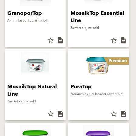
GranoporTop
MosaikTop Essential
Line
Akrilni fasadni završni sloj
Završni sloj za sokl
star_border
description
star_border
description
Premium
MosaikTop Natural
PuraTop
Line
Premium akrilni fasadni završni sloj
Završni sloj za sokl
star_border
description
star_border
description