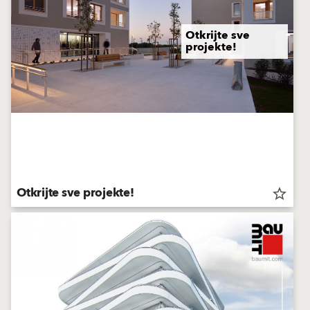
Otkrijte sve
projekte!
Otkrijte sve projekte!
star_border