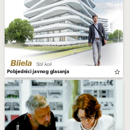
Pobjednici javnog glasanja
star_border