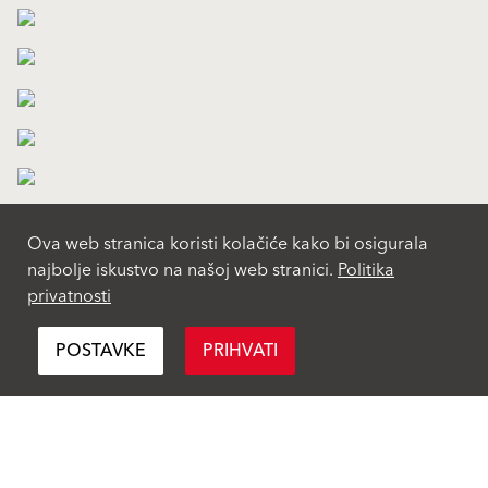
Ova web stranica koristi kolačiće kako bi osigurala
najbolje iskustvo na našoj web stranici.
Politika
privatnosti
POSTAVKE
PRIHVATI
Proizvodi
BaumitLife
Fasadni malteri i boje