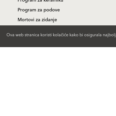
Program za keramiku
Program za podove
Mortovi za zidanje
Beton
Ova web stranica koristi kolačiće kako bi osigurala najbolj
Proizvodi
BaumitLife
Fasadni malteri i boje
Fasadni sistemi-ETICS
Održivost
Komponente fasadnih
sistema
Reference
Renoviranje fasada
Zdravo stanovanje
Kompanija
Malteri za unutra
Management
Renoviranje