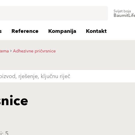
Svijet boja
BaumitLif
s
Reference
Kompanija
Kontakt
stema
Adhezivne pričvrsnice
snice
i: 5