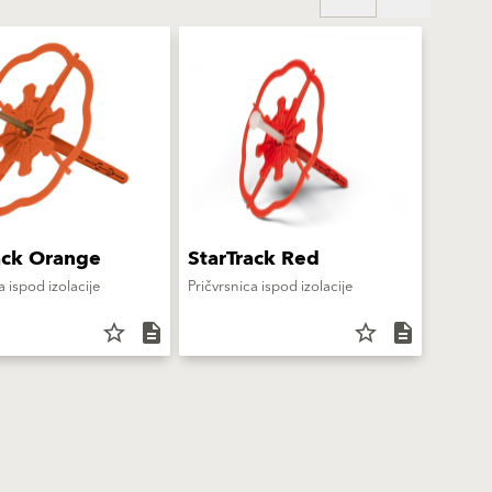
ack Orange
StarTrack Red
a ispod izolacije
Pričvrsnica ispod izolacije
star_border
description
star_border
description