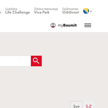
Ljubljana
Zdravo stanovanje
Go2morrow
e
Life Challenge
Viva Park
Održivost
my
Baumit
Sve
S-Z