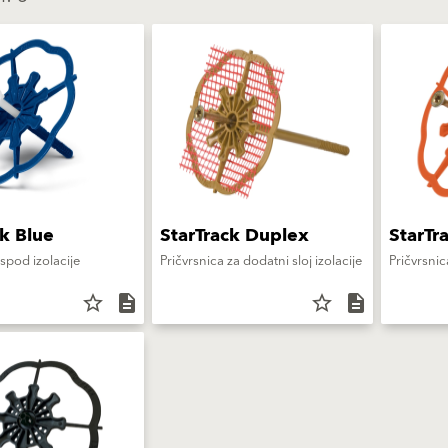
ck Blue
StarTrack Duplex
StarTr
ispod izolacije
Pričvrsnica za dodatni sloj izolacije
Pričvrsnic
star_border
description
star_border
description