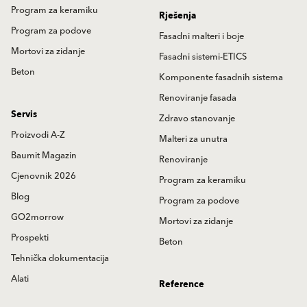
Program za keramiku
Rješenja
Program za podove
Fasadni malteri i boje
Mortovi za zidanje
Fasadni sistemi-ETICS
Beton
Komponente fasadnih sistema
Renoviranje fasada
Servis
Zdravo stanovanje
Proizvodi A-Z
Malteri za unutra
Baumit Magazin
Renoviranje
Cjenovnik 2026
Program za keramiku
Blog
Program za podove
GO2morrow
Mortovi za zidanje
Prospekti
Beton
Tehnička dokumentacija
Alati
Reference