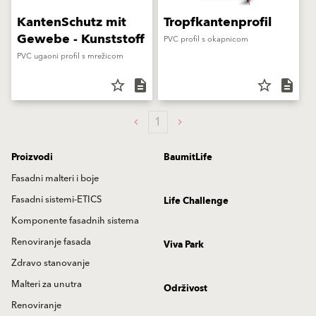
KantenSchutz mit
Tropfkantenprofil
Gewebe - Kunststoff
PVC profil s okapnicom
PVC ugaoni profil s mrežicom
star_border
description
star_border
description
1
Proizvodi
BaumitLife
Fasadni malteri i boje
Fasadni sistemi-ETICS
Life Challenge
Komponente fasadnih sistema
Renoviranje fasada
Viva Park
Zdravo stanovanje
Malteri za unutra
Održivost
Renoviranje