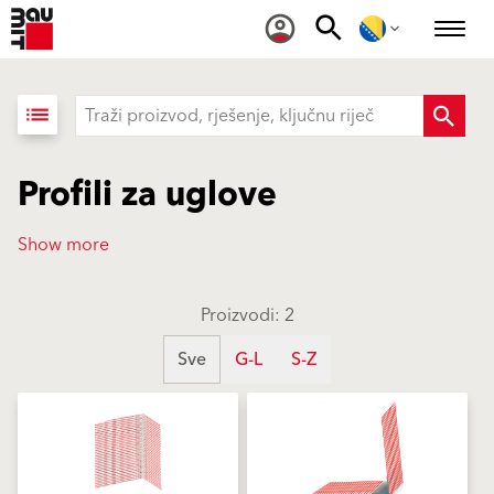
list
Profili za uglove
Show more
Proizvodi: 2
Sve
G-L
S-Z