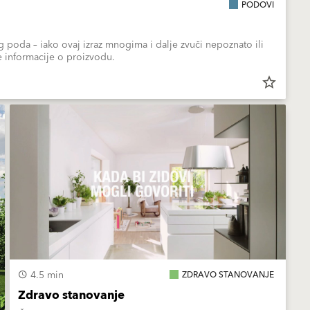
PODOVI
g poda – iako ovaj izraz mnogima i dalje zvuči nepoznato ili
e informacije o proizvodu.
star_border
4.5 min
ZDRAVO STANOVANJE
Zdravo stanovanje