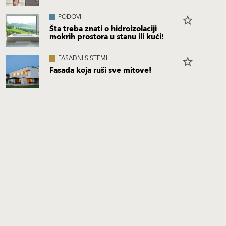
PODOVI
star_border
Šta treba znati o hidroizolaciji
mokrih prostora u stanu ili kući!
FASADNI SISTEMI
star_border
Fasada koja ruši sve mitove!