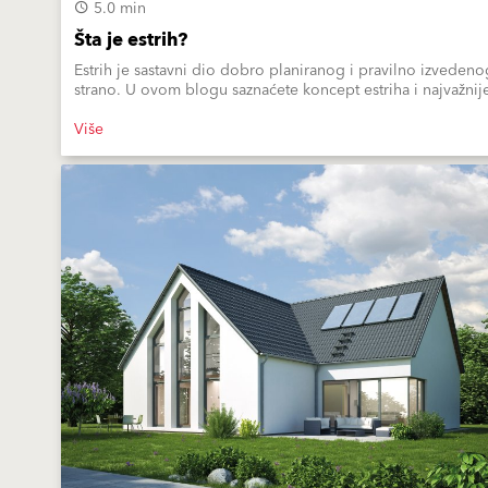
5.0 min
Šta je estrih?
Estrih je sastavni dio dobro planiranog i pravilno izvedeno
strano. U ovom blogu saznaćete koncept estriha i najvažnij
Više