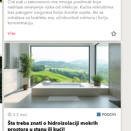
Čist zrak u zatvorenom ima mnoge prednosti koje
nadilaze smanjenje rizika od infekcije. Kućna mikroklima
bez patogenr osigurava bolje životne uvjete, što se
odražava na kvalitetu sna, učinkovitost odmora i bolju
koncentraciju.
Više
star_border
3.5 min
PODOVI
Šta treba znati o hidroizolaciji mokrih
prostora u stanu ili kući!