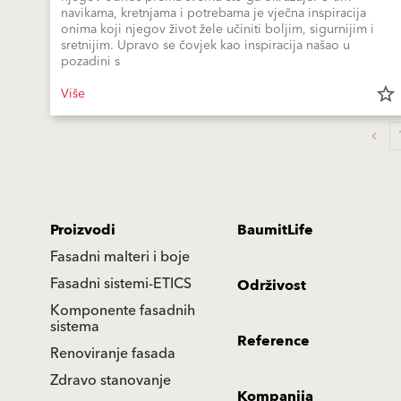
navikama, kretnjama i potrebama je vječna inspiracija
onima koji njegov život žele učiniti boljim, sigurnijim i
sretnijim. Upravo se čovjek kao inspiracija našao u
pozadini s
Više
star_border
Proizvodi
BaumitLife
Fasadni malteri i boje
Fasadni sistemi-ETICS
Održivost
Komponente fasadnih
sistema
Reference
Renoviranje fasada
Zdravo stanovanje
Kompanija