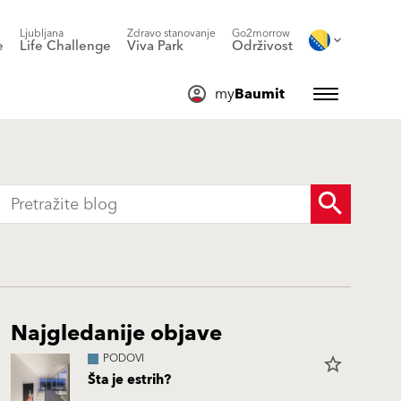
Ljubljana
Zdravo stanovanje
Go2morrow
e
Life Challenge
Viva Park
Održivost
my
Baumit
Najgledanije objave
PODOVI
star_border
Šta je estrih?