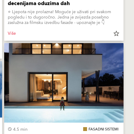
decenijama oduzima dah
⭐ Ljepota nije prolazna! Moguće je uživati pri svakom
pogledu i to dugoročno. Jedna je zvijezda posebno
zaslužna za filmsku izvedbu fasade - upoznajte je 👇
Više
star_border
4.5 min
FASADNI SISTEMI