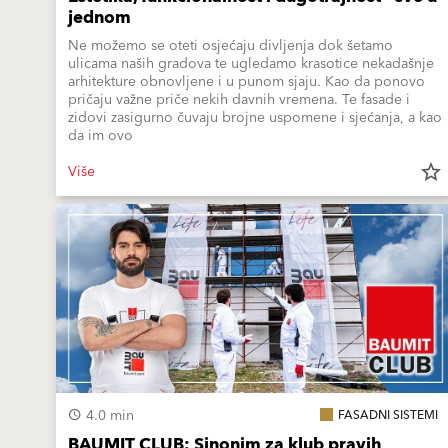
jednom
Ne možemo se oteti osjećaju divljenja dok šetamo
ulicama naših gradova te ugledamo krasotice nekadašnje
arhitekture obnovljene i u punom sjaju. Kao da ponovo
pričaju važne priče nekih davnih vremena. Te fasade i
zidovi zasigurno čuvaju brojne uspomene i sjećanja, a kao
da im ovo
Više
star_border
4.0 min
FASADNI SISTEMI
BAUMIT CLUB: Sinonim za klub pravih