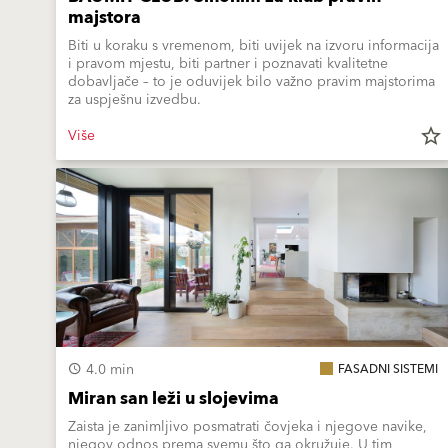
majstora
Biti u koraku s vremenom, biti uvijek na izvoru informacija
i pravom mjestu, biti partner i poznavati kvalitetne
dobavljače – to je oduvijek bilo važno pravim majstorima
za uspješnu izvedbu.
Više
star_border
4.0 min
FASADNI SISTEMI
Miran san leži u slojevima
Zaista je zanimljivo posmatrati čovjeka i njegove navike,
njegov odnos prema svemu što ga okružuje. U tim