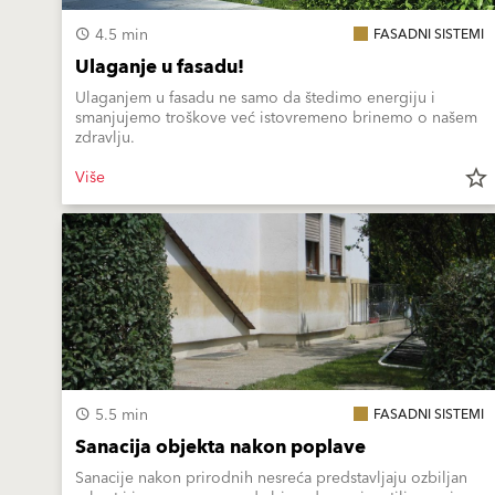
4.5 min
FASADNI SISTEMI
Ulaganje u fasadu!
Ulaganjem u fasadu ne samo da štedimo energiju i
smanjujemo troškove već istovremeno brinemo o našem
zdravlju.
Više
star_border
5.5 min
FASADNI SISTEMI
Sanacija objekta nakon poplave
Sanacije nakon prirodnih nesreća predstavljaju ozbiljan