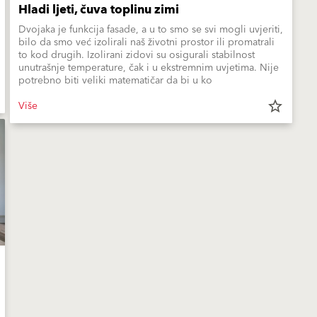
Hladi ljeti, čuva toplinu zimi
Dvojaka je funkcija fasade, a u to smo se svi mogli uvjeriti,
bilo da smo već izolirali naš životni prostor ili promatrali
to kod drugih. Izolirani zidovi su osigurali stabilnost
unutrašnje temperature, čak i u ekstremnim uvjetima. Nije
potrebno biti veliki matematičar da bi u ko
Više
star_border