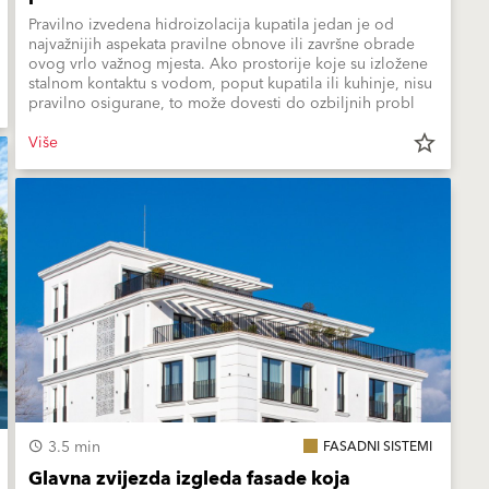
Pravilno izvedena hidroizolacija kupatila jedan je od
najvažnijih aspekata pravilne obnove ili završne obrade
ovog vrlo važnog mjesta. Ako prostorije koje su izložene
stalnom kontaktu s vodom, poput kupatila ili kuhinje, nisu
pravilno osigurane, to može dovesti do ozbiljnih probl
Više
star_border
3.5 min
FASADNI SISTEMI
Glavna zvijezda izgleda fasade koja